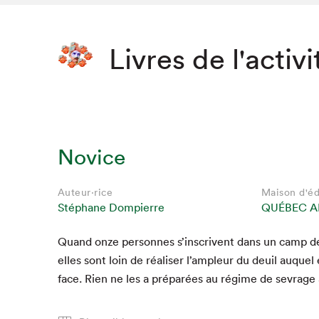
Livres de l'activi
Novice
Auteur·rice
Maison d'éd
Stéphane Dompierre
QUÉBEC A
Quand onze per­son­nes s’in­scrivent dans un camp 
elles sont loin de réalis­er l’ampleur du deuil auquel 
face. Rien ne les a pré­parées au régime de sevrage