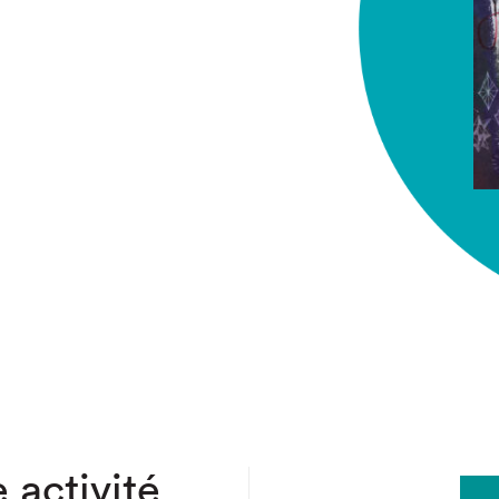
chez-vous?
 activité