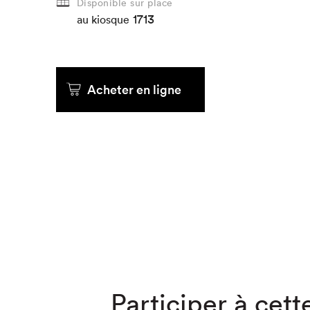
Disponible sur place
1713
au kiosque
Que cher
Acheter en ligne
Participer à cette