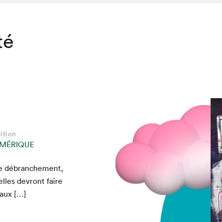
té
ition
MÉRIQUE
de débranche­ment,
elles devront faire
 aux […]