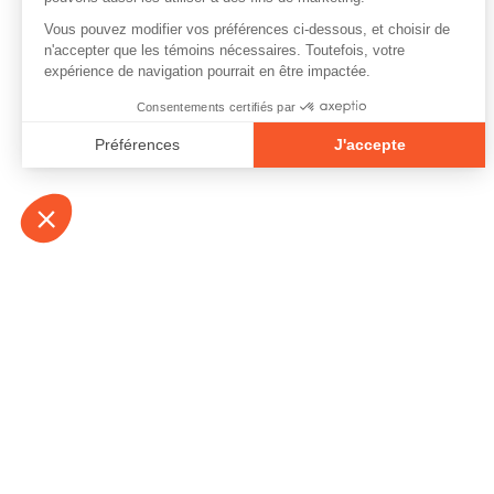
À propos
Contact
Emplois
Devenir bénévo
Espace médias
Vidéos et balad