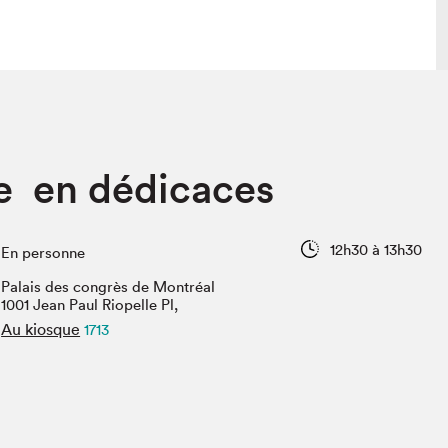
lais
Salon dans la ville et en ligne
e en dédicaces
tion
Programmation dans la ville
colaires Hydro-Québec
Programmation en ligne
Vidéos et balados
12h30 à 13h30
En personne
xposant·e·s
Palais des congrès de Montréal
teur·rice·s
1001 Jean Paul Riopelle Pl,
Au kiosque
1713