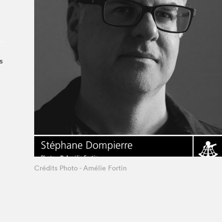
À propos du Salon
Liste des exposant·e·s
Liste des auteur·rice·s
s
Crédits Photo - Amélie Fortin