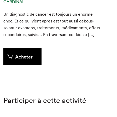
CARDINAL
Un diag­nos­tic de can­cer est tou­jours un énorme
choc. Et ce qui vient après est tout aus­si débous­
solant : exa­m­ens, traite­ments, médica­ments, effets
sec­ondaires, suiv­is… En tra­ver­sant ce dédale […]
Acheter
Participer à cette activité