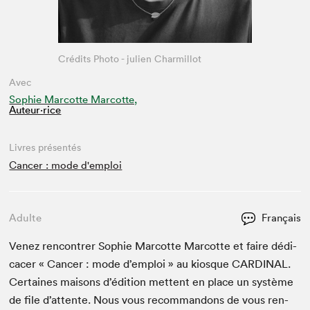
Crédits Photo - julien Charmillot
Avec
Sophie Marcotte Marcotte,
Auteur·rice
Livres présentés
Cancer : mode d'emploi
Adulte
Français
Venez ren­con­tr­er Sophie Mar­cotte Mar­cotte et faire dédi­
cac­er « Can­cer : mode d’em­ploi » au kiosque
CAR­DI­NAL
.
Cer­taines maisons d’édi­tion met­tent en place un sys­tème
de file d’at­tente. Nous vous recom­man­dons de vous ren­