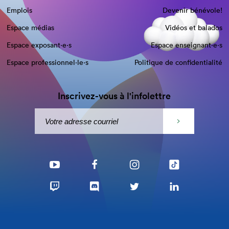
Emplois
Devenir bénévole!
Espace médias
Vidéos et balados
Espace exposant·e⋅s
Espace enseignant·e⋅s
Espace professionnel·le⋅s
Politique de confidentialité
Inscrivez-vous à l'infolettre