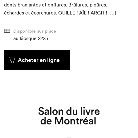
dents bran­lantes et enflures. Brûlures, piqûres,
échard­es et écorchures.
OUILLE
!
AÏE
!
ARGH
! […]
Disponible sur place
au kiosque
2225
Acheter en ligne
Que cherchez-vous?