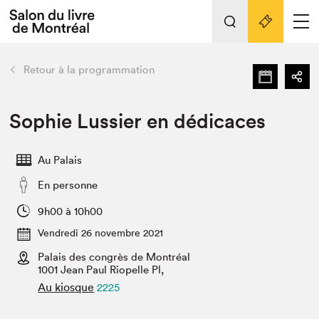
L'événement
Nos activités
retour
Retour à la programmation
Préparer sa visite au Salon
Liens pratiques
Sophie Lussier en dédicaces
Préparer sa visite
Au Palais
Actualités
En personne
Salon au Palais
SLM PRO
9h00 à 10h00
Salon dans la ville et en ligne
Vendredi 26 novembre 2021
Palais des congrès de Montréal
Projets partenaires
Espace exposant⋅e⋅s
1001 Jean Paul Riopelle Pl,
Au kiosque
2225
Espace enseignant·e·s