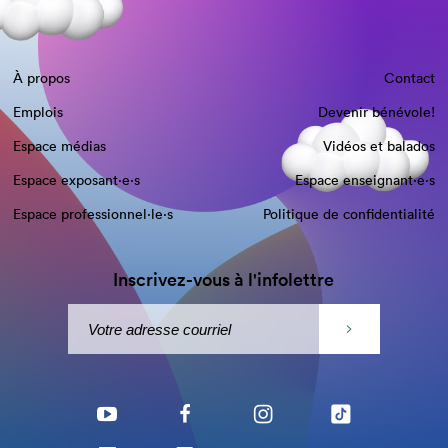
À propos
Contact
Emplois
Devenir bénévole!
Espace médias
Vidéos et balados
Espace exposant·e⋅s
Espace enseignant·e⋅s
Espace professionnel·le⋅s
Politique de confidentialité
Inscrivez-vous à l'infolettre