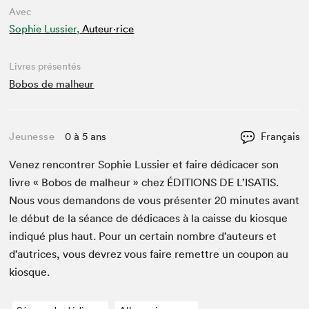
Avec
Sophie Lussier,
Auteur·rice
Livres présentés
Bobos de malheur
Jeunesse
0 à 5 ans
Français
Venez ren­con­tr­er Sophie Lussier et faire dédi­cac­er son
livre « Bobos de mal­heur » chez
ÉDI­TIONS
DE
L’ISATIS.
Nous vous deman­dons de vous présen­ter
20
min­utes avant
le début de la séance de dédi­caces à la caisse du kiosque
indiqué plus haut. Pour un cer­tain nom­bre d’auteurs et
d’autrices, vous devrez vous faire remet­tre un coupon au
kiosque.