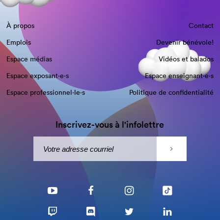
À propos
Contact
Emplois
Devenir bénévole!
Espace médias
Vidéos et balados
Espace exposant·e⋅s
Espace enseignant·e⋅s
Espace professionnel·le⋅s
Politique de confidentialité
Inscrivez-vous à l'infolettre