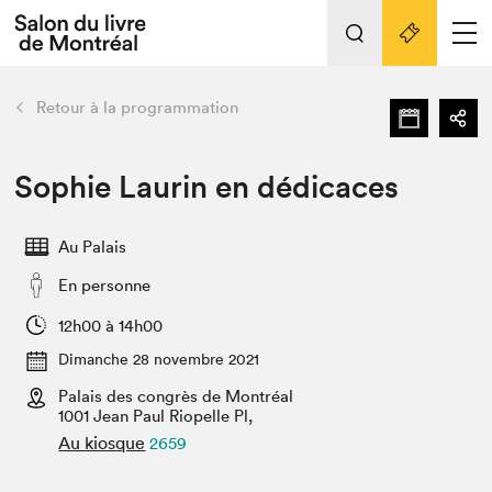
L'événement
Nos activités
retour
Retour à la programmation
Préparer sa visite au Salon
Liens pratiques
Sophie Laurin en dédicaces
Préparer sa visite
Au Palais
Actualités
En personne
Salon au Palais
SLM PRO
12h00 à 14h00
Salon dans la ville et en ligne
Dimanche 28 novembre 2021
Palais des congrès de Montréal
Projets partenaires
Espace exposant⋅e⋅s
1001 Jean Paul Riopelle Pl,
Au kiosque
2659
Espace enseignant·e·s