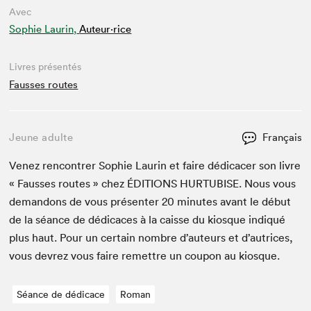
Avec
Sophie Laurin,
Auteur·rice
Livres présentés
Fausses routes
Jeune adulte
Français
Venez ren­con­tr­er Sophie Lau­rin et faire dédi­cac­er son livre
« Fauss­es routes » chez
ÉDI­TIONS
HUR­TUBISE
. Nous vous
deman­dons de vous présen­ter
20
min­utes avant le début
de la séance de dédi­caces à la caisse du kiosque indiqué
plus haut. Pour un cer­tain nom­bre d’auteurs et d’autrices,
vous devrez vous faire remet­tre un coupon au kiosque.
Séance de dédicace
Roman