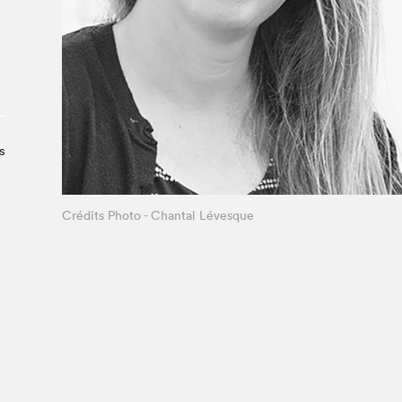
À propos du Salon
Liste des exposant·e·s
Liste des auteur·rice·s
s
Crédits Photo - Chantal Lévesque