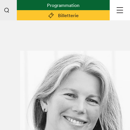
Programmation
Billetterie
Liens pratiques
Plan du Salon
Préparer sa visite
Partenaires
Espace médias
Espace exposant·e·s
Espace enseignant·e·s
Espace participant⋅e⋅s
Espace Salon dans la ville
Espace bénévoles
Devenir bénévole