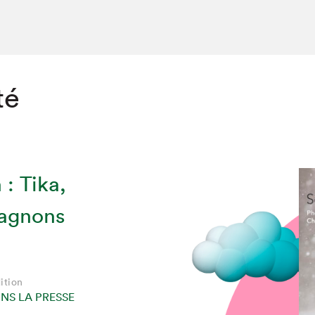
té
 : Tika,
pagnons
chez-vous?
ition
ONS LA PRESSE