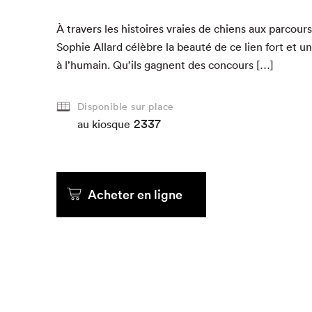
À tra­vers les his­toires vraies de chiens aux par­cours
Sophie Allard célèbre la beauté de ce lien fort et un
à l’humain. Qu’ils gag­nent des concours […]
Disponible sur place
2337
au kiosque
Acheter en ligne