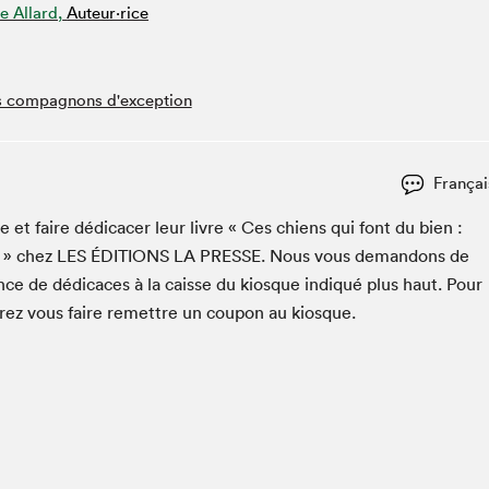
e Allard,
Auteur·rice
Espace ado | Lis-moi MTL
Espace des tout-petits
Espace Radio-Canada
res compagnons d'exception
La cabane à culture
La Maison des libraires
Le Salon dans ta classe
Françai
Liseur Public
 et faire dédi­cac­er leur livre « Ces chiens qui font du bien :
Matinées scolaires Hydro-Québec
n » chez
LES
ÉDI­TIONS
LA
PRESSE
. Nous vous deman­dons de
Narra
ce de dédi­caces à la caisse du kiosque indiqué plus haut. Pour
Vitrine du Festival littéraire international Metropolis
vrez vous faire remet­tre un coupon au kiosque.
bleu au SLM