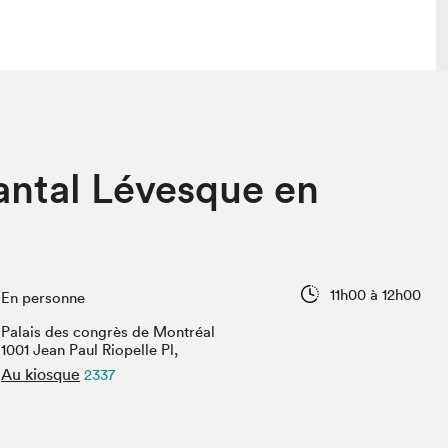
lais
Salon dans la ville et en ligne
antal Lévesque en
tion
Programmation dans la ville
colaires Hydro-Québec
Programmation en ligne
Vidéos et balados
xposant·e·s
11h00 à 12h00
En personne
teur·rice·s
Palais des congrès de Montréal
1001 Jean Paul Riopelle Pl,
Au kiosque
2337