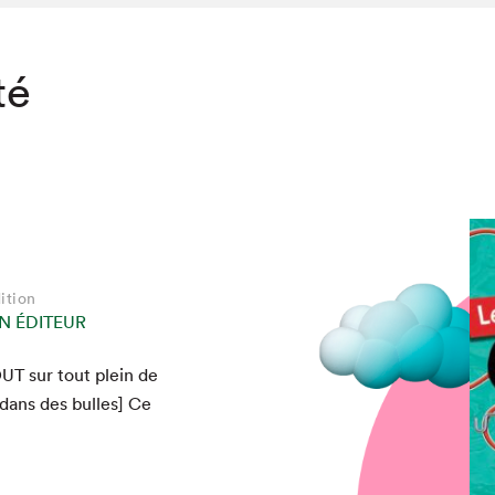
té
ition
N ÉDITEUR
OUT
sur tout plein de
r dans des bulles] Ce