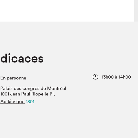
lais
Salon dans la ville et en ligne
édicaces
tion
Programmation dans la ville
colaires Hydro-Québec
Programmation en ligne
Vidéos et balados
13h00 à 14h00
En personne
xposant·e·s
Palais des congrès de Montréal
teur·rice·s
1001 Jean Paul Riopelle Pl,
Au kiosque
1301