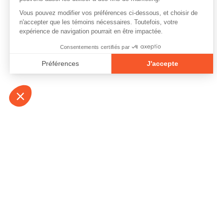
À propos
Contact
Emplois
Devenir bénévo
Espace médias
Vidéos et balad