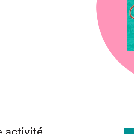
chez-vous?
 activité