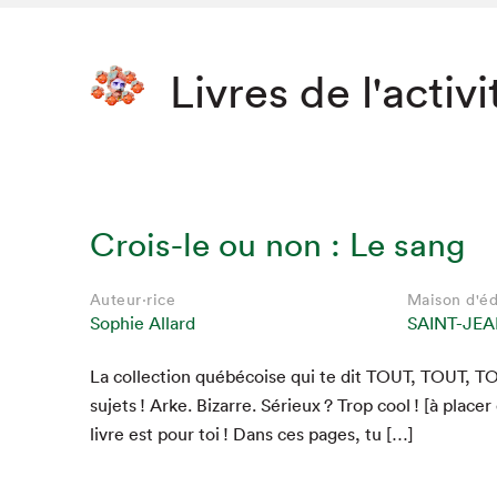
Livres de l'activi
Crois-le ou non : Le sang
Auteur·rice
Maison d'éd
Sophie Allard
SAINT-JEA
La col­lec­tion québé­coise qui te dit
TOUT
,
TOUT
,
T
sujets ! Arke. Bizarre. Sérieux ? Trop cool ! [à plac­e
livre est pour toi ! Dans ces pages, tu […]