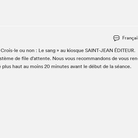
Espace ado | Lis-moi MTL
Espace des tout-petits
Espace Radio-Canada
La cabane à culture
Françai
La Maison des libraires
Le Salon dans ta classe
 « Crois-le ou non : Le sang » au kiosque
SAINT-JEAN
ÉDI­TEUR
.
ys­tème de file d’at­tente. Nous vous recom­man­dons de vous ren
Liseur Public
é plus haut au moins
20
min­utes avant le début de la séance.
Matinées scolaires Hydro-Québec
Narra
Vitrine du Festival littéraire international Metropolis
bleu au SLM