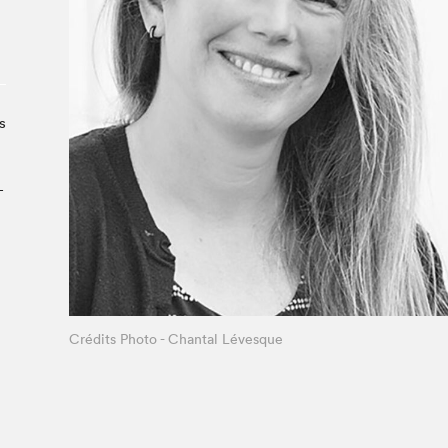
À propos du Salon
Liste des exposant·e·s
Liste des auteur·rice·s
s
­
Crédits Photo - Chantal Lévesque