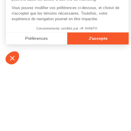
À propos
Contact
Emplois
Devenir bénévo
Espace médias
Vidéos et balad