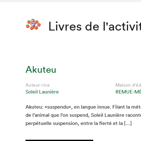
Livres de l'activi
Akuteu
Auteur·rice
Maison d'éd
Soleil Launière
REMUE-M
Aku­teu: «sus­pendu», en langue innue. Filant la mét
de l’animal que l’on sus­pend, Soleil Lau­nière racon­t
per­pétuelle sus­pen­sion, entre la fierté et la […]