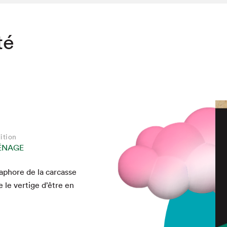
té
ition
ÉNAGE
aphore de la car­casse
e le ver­tige d’être en