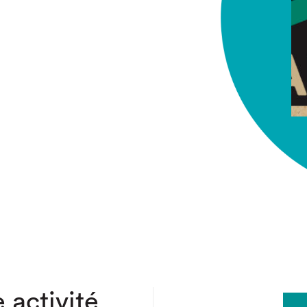
chez-vous?
 activité