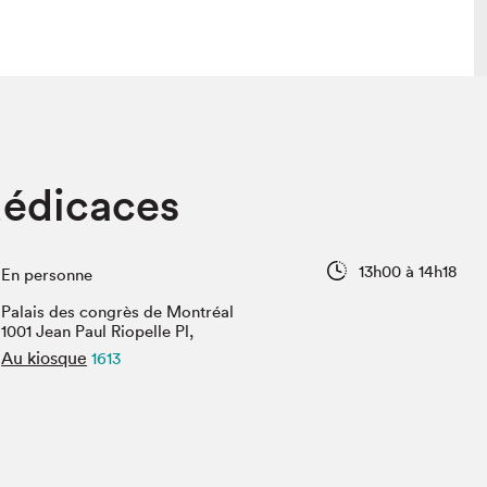
lais
Salon dans la ville et en ligne
dédicaces
tion
Programmation dans la ville
colaires Hydro-Québec
Programmation en ligne
Vidéos et balados
13h00 à 14h18
En personne
xposant·e·s
Palais des congrès de Montréal
teur·rice·s
1001 Jean Paul Riopelle Pl,
Au kiosque
1613