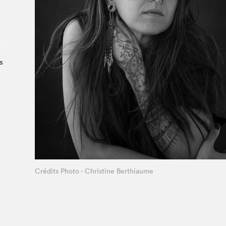
À propos du Salon
Liste des exposant·e·s
Liste des auteur·rice·s
s
Crédits Photo - Christine Berthiaume