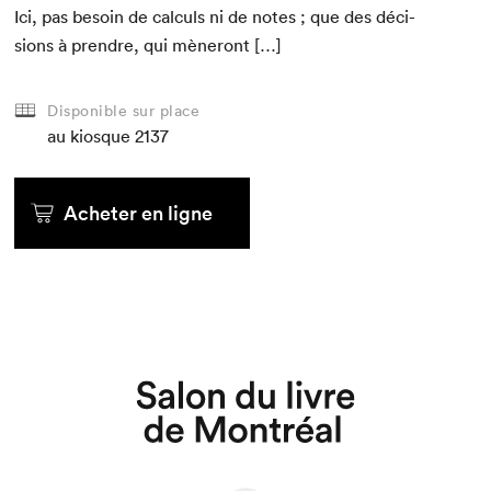
Ici, pas besoin de cal­culs ni de notes ; que des déci­
sions à pren­dre, qui mèneront […]
Disponible sur place
au kiosque
2137
Acheter en ligne
Que cherchez-vous?