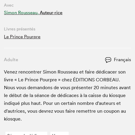
Avec
Simon Rousseau,
Auteur·rice
Livres présentés
Le Prince Pourpre
Adulte
Français
Venez ren­con­tr­er Simon Rousseau et faire dédi­cac­er son
livre « Le Prince Pour­pre » chez
ÉDI­TIONS
COR­BEAU
.
Nous vous deman­dons de vous présen­ter
20
min­utes avant
le début de la séance de dédi­caces à la caisse du kiosque
indiqué plus haut. Pour un cer­tain nom­bre d’auteurs et
d’autrices, vous devrez vous faire remet­tre un coupon au
kiosque.