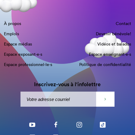
À propos
Contact
Emplois
Devenir bénévole!
Espace médias
Vidéos et balados
Espace exposant·e⋅s
Espace enseignant·e⋅s
Espace professionnel·le⋅s
Politique de confidentialité
Inscrivez-vous à l'infolettre