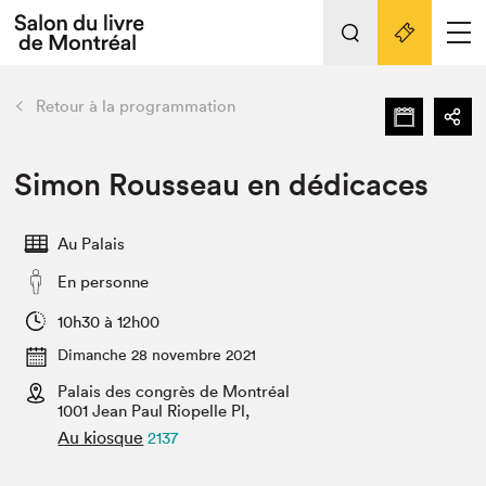
L'événement
Nos activités
retour
Retour à la programmation
Préparer sa visite au Salon
Liens pratiques
Simon Rousseau en dédicaces
Préparer sa visite
Au Palais
Actualités
En personne
Salon au Palais
SLM PRO
10h30 à 12h00
Salon dans la ville et en ligne
Dimanche 28 novembre 2021
Palais des congrès de Montréal
Projets partenaires
Espace exposant⋅e⋅s
1001 Jean Paul Riopelle Pl,
Au kiosque
2137
Espace enseignant·e·s