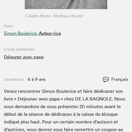
Crédits Photo - Mathieu Rivard
Avec
Simon Boulerice,
Auteur·rice
Livres présentés
Déjeuner avec papa
Jeunesse
6 à 9 ans
Français
Venez ren­con­tr­er Simon Boulerice et faire dédi­cac­er son
livre « Déje­uner avec papa » chez
DE
LA
BAG­NOLE
. Nous
vous deman­dons de vous présen­ter
20
min­utes avant le
début de la séance de dédi­caces à la caisse du kiosque
indiqué plus haut. Pour un cer­tain nom­bre d’auteurs et
d’autrices, vous devrez vous faire remet­tre un coupon au