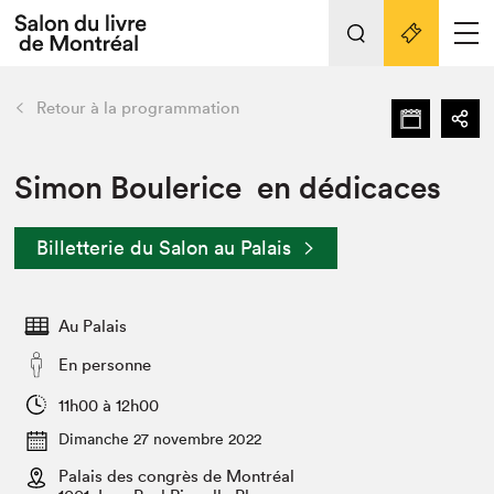
L'événement
Nos activités
retour
Retour à la programmation
Préparer sa visite au Salon
Liens pratiques
Simon Boulerice en dédicaces
Préparer sa visite
Billetterie du Salon au Palais
Actualités
Salon au Palais
Au Palais
SLM PRO
Salon dans la ville et en ligne
En personne
Projets partenaires
11h00 à 12h00
Espace exposant⋅e⋅s
Dimanche 27 novembre 2022
Espace enseignant·e·s
Palais des congrès de Montréal