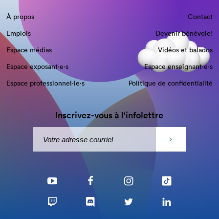
À propos
Contact
Emplois
Devenir bénévole!
Espace médias
Vidéos et balados
Espace exposant·e⋅s
Espace enseignant·e⋅s
Espace professionnel·le⋅s
Politique de confidentialité
Inscrivez-vous à l'infolettre