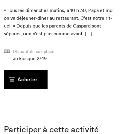
« Tous les dimanch­es matins, à
10
h
30
, Papa et moi
on va déje­uner-dîn­er au restau­rant. C’est notre rit­
uel. » Depuis que les par­ents de Gas­pard sont
séparés, rien n’est plus comme avant. […]
Disponible sur place
au kiosque
2749
Acheter
Participer à cette activité