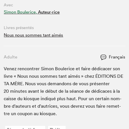
Avec
Simon Boulerice,
Auteur·rice
Livres présentés
Nous nous sommes tant aimés
Adulte
Français
Venez ren­con­tr­er Simon Boulerice et faire dédi­cac­er son
livre « Nous nous sommes tant aimés » chez
ÉDI­TIONS
DE
TA
MÈRE
. Nous vous deman­dons de vous présen­ter
20
min­utes avant le début de la séance de dédi­caces à la
caisse du kiosque indiqué plus haut. Pour un cer­tain nom­
bre d’auteurs et d’autrices, vous devrez vous faire remet­
tre un coupon au kiosque.