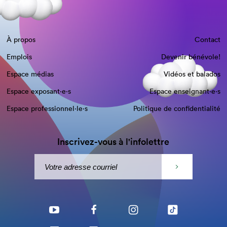
À propos
Contact
Emplois
Devenir bénévole!
Espace médias
Vidéos et balados
Espace exposant·e⋅s
Espace enseignant·e⋅s
Espace professionnel·le⋅s
Politique de confidentialité
Inscrivez-vous à l'infolettre