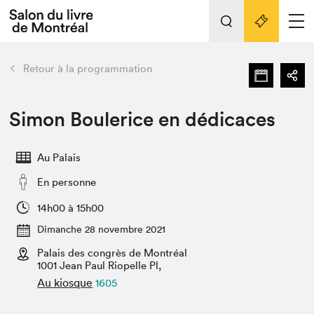
L'événement
Nos activités
retour
Retour à la programmation
Préparer sa visite au Salon
Liens pratiques
Simon Boulerice en dédicaces
Préparer sa visite
Au Palais
Actualités
En personne
Salon au Palais
SLM PRO
14h00 à 15h00
Salon dans la ville et en ligne
Dimanche 28 novembre 2021
Palais des congrès de Montréal
Projets partenaires
Espace exposant⋅e⋅s
1001 Jean Paul Riopelle Pl,
Au kiosque
1605
Espace enseignant·e·s