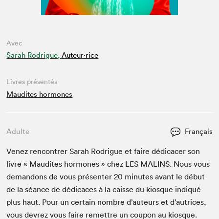
Avec
Sarah Rodrigue,
Auteur·rice
Livres présentés
Maudites hormones
Adulte
Français
Venez ren­con­tr­er Sarah Rodrigue et faire dédi­cac­er son
livre « Mau­dites hor­mones » chez
LES
MALINS
. Nous vous
deman­dons de vous présen­ter
20
min­utes avant le début
de la séance de dédi­caces à la caisse du kiosque indiqué
plus haut. Pour un cer­tain nom­bre d’auteurs et d’autrices,
vous devrez vous faire remet­tre un coupon au kiosque.