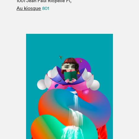
1001 Jean Paul Riopelle Pl,
Espace médias
Au kiosque
801