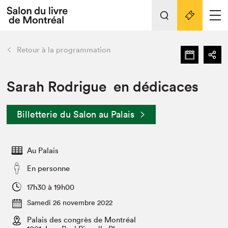
L'événement
Nos activités
retour
Retour à la programmation
Préparer sa visite au Salon
Liens pratiques
Sarah Rodrigue en dédicaces
Préparer sa visite
Billetterie du Salon au Palais
Actualités
Salon au Palais
Au Palais
SLM PRO
Salon dans la ville et en ligne
En personne
Projets partenaires
17h30 à 19h00
Espace exposant⋅e⋅s
Samedi 26 novembre 2022
Espace enseignant·e·s
Palais des congrès de Montréal