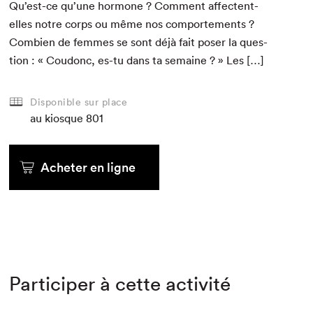
Qu’est-ce qu’une hor­mone ? Com­ment affectent-
elles notre corps ou même nos com­porte­ments ?
Com­bi­en de femmes se sont déjà fait pos­er la ques­
tion : « Coudonc, es-tu dans ta semaine ? » Les […]
Disponible sur place
au kiosque
801
Acheter en ligne
Participer à cette activité