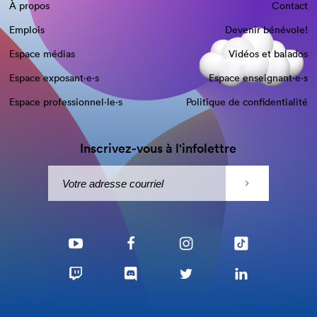
À propos
Contact
Emplois
Devenir bénévole!
Espace médias
Vidéos et balados
Espace exposant·e⋅s
Espace enseignant·e⋅s
Espace professionnel·le⋅s
Politique de confidentialité
Inscrivez-vous à l'infolettre