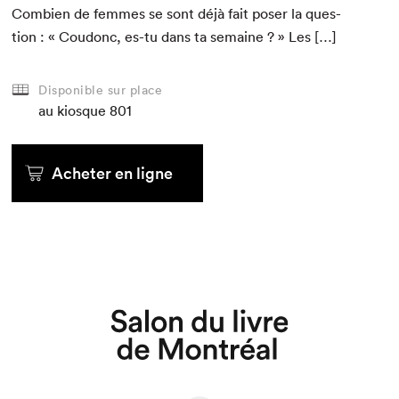
Com­bi­en de femmes se sont déjà fait pos­er la ques­
tion : « Coudonc, es-tu dans ta semaine ? » Les […]
Disponible sur place
au kiosque
801
Acheter en ligne
Que cherchez-vous?