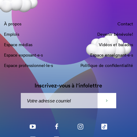
À propos
Contact
Emplois
Devenir bénévole!
Espace médias
Vidéos et balados
Espace exposant·e⋅s
Espace enseignant·e⋅s
Espace professionnel·le⋅s
Politique de confidentialité
Inscrivez-vous à l'infolettre