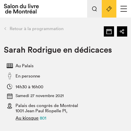
L'événement
Nos activités
retour
Retour à la programmation
Préparer sa visite au Salon
Liens pratiques
Sarah Rodrigue en dédicaces
Préparer sa visite
Au Palais
Actualités
En personne
Salon au Palais
SLM PRO
14h30 à 16h00
Salon dans la ville et en ligne
Samedi 27 novembre 2021
Palais des congrès de Montréal
Projets partenaires
Espace exposant⋅e⋅s
1001 Jean Paul Riopelle Pl,
Au kiosque
801
Espace enseignant·e·s