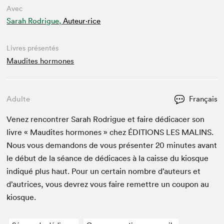
Avec
Sarah Rodrigue,
Auteur·rice
Livres présentés
Maudites hormones
Adulte
Français
Venez ren­con­tr­er Sarah Rodrigue et faire dédi­cac­er son
livre « Mau­dites hor­mones » chez
ÉDI­TIONS
LES
MALINS
.
Nous vous deman­dons de vous présen­ter
20
min­utes avant
le début de la séance de dédi­caces à la caisse du kiosque
indiqué plus haut. Pour un cer­tain nom­bre d’auteurs et
d’autrices, vous devrez vous faire remet­tre un coupon au
kiosque.