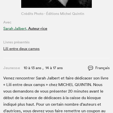
Crédits Photo - Éditions Michel Quintin
Avec
Sarah Jalbert,
Auteur·rice
Livres présentés
Lili entre deux camps
Jeunesse
10 à 13 ans , 14 à 17 ans
Français
Venez ren­con­tr­er Sarah Jal­bert et faire dédi­cac­er son livre
« Lili entre deux camps » chez
MICHEL
QUINTIN
. Nous
vous deman­dons de vous présen­ter
20
min­utes avant le
début de la séance de dédi­caces à la caisse du kiosque
indiqué plus haut. Pour un cer­tain nom­bre d’auteurs et
d’autrices, vous devrez vous faire remet­tre un coupon au