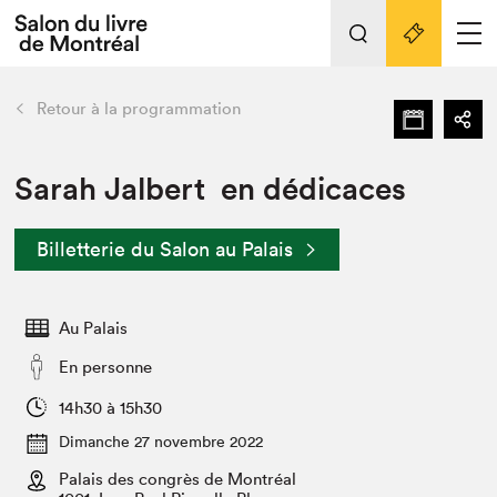
L'événement
Nos activités
retour
Retour à la programmation
Préparer sa visite au Salon
Liens pratiques
Sarah Jalbert en dédicaces
Préparer sa visite
Billetterie du Salon au Palais
Actualités
Salon au Palais
Au Palais
SLM PRO
Salon dans la ville et en ligne
En personne
Projets partenaires
14h30 à 15h30
Espace exposant⋅e⋅s
Dimanche 27 novembre 2022
Espace enseignant·e·s
Palais des congrès de Montréal