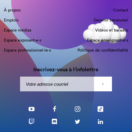
À propos
Contact
Emplois
Devenir bénévole!
Espace médias
Vidéos et balados
Espace exposant·e⋅s
Espace enseignant·e⋅s
Espace professionnel·le⋅s
Politique de confidentialité
Inscrivez-vous à l'infolettre