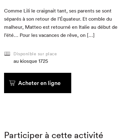
Comme Lili le craig­nait tant, ses par­ents se sont
séparés à son retour de l’Équa­teur. Et comble du
mal­heur, Mat­teo est retourné en Ital­ie au début de
l’été… Pour les vacances de rêve, on […]
Disponible sur place
au kiosque
1725
Acheter en ligne
Participer à cette activité