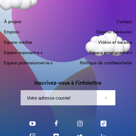
À propos
Contact
Emplois
Devenir bénévole!
Espace médias
Vidéos et balados
Espace exposant·e⋅s
Espace enseignant·e⋅s
Espace professionnel·le⋅s
Politique de confidentialité
Inscrivez-vous à l'infolettre