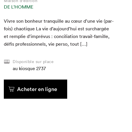
Maison d'édition
DE L'HOMME
Vivre son bon­heur tran­quille au cœur d’une vie (par­
fois) chao­tique La vie d’aujourd’hui est sur­chargée
et rem­plie d’imprévus : con­cil­i­a­tion tra­vail-famille,
défis pro­fes­sion­nels, vie per­so, tout […]
Disponible sur place
au kiosque
2737
Acheter en ligne