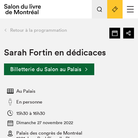
L'événement
Nos activités
retour
Retour à la programmation
Préparer sa visite au Salon
Liens pratiques
Sarah Fortin en dédicaces
Préparer sa visite
Billetterie du Salon au Palais
Actualités
Salon au Palais
Au Palais
SLM PRO
Salon dans la ville et en ligne
En personne
Projets partenaires
15h30 à 16h30
Espace exposant⋅e⋅s
Dimanche 27 novembre 2022
Espace enseignant·e·s
Palais des congrès de Montréal