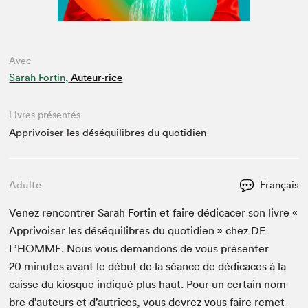
Avec
Sarah Fortin,
Auteur·rice
Livres présentés
Apprivoiser les déséquilibres du quotidien
Adulte
Français
Venez ren­con­tr­er Sarah Fortin et faire dédi­cac­er son livre «
Apprivois­er les déséquili­bres du quo­ti­di­en » chez
DE
L’HOMME. Nous vous deman­dons de vous présen­ter
20
min­utes avant le début de la séance de dédi­caces à la
caisse du kiosque indiqué plus haut. Pour un cer­tain nom­
bre d’auteurs et d’autrices, vous devrez vous faire remet­