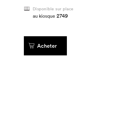
Disponible sur place
Que cher
2749
au kiosque
Acheter