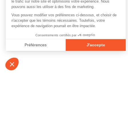
À propos
Contact
Emplois
Devenir bénévo
Espace médias
Vidéos et balad