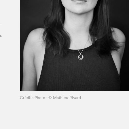
À propos du Salon
Liste des exposant·e·s
Liste des auteur·rice·s
s
Crédits Photo - © Mathieu Rivard