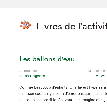
Livres de l'activi
Les ballons d'eau
Auteur·rice
Maison d'éd
Sarah Degonse
DE LA BA
Comme beau­coup d’enfants, Char­lie est hyper­sen­si
dans son coeur, il y a plein d’émotions qui se dis­put
plus de place pos­si­ble. Sou­vent, elle imag­ine que [