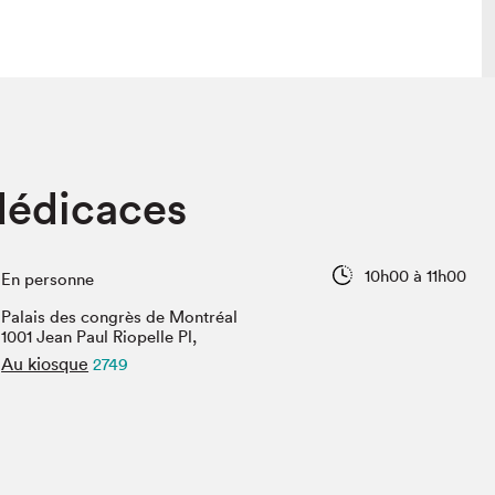
lais
Salon dans la ville et en ligne
dédicaces
tion
Programmation dans la ville
colaires Hydro-Québec
Programmation en ligne
Vidéos et balados
10h00 à 11h00
En personne
xposant·e·s
Palais des congrès de Montréal
teur·rice·s
1001 Jean Paul Riopelle Pl,
Au kiosque
2749