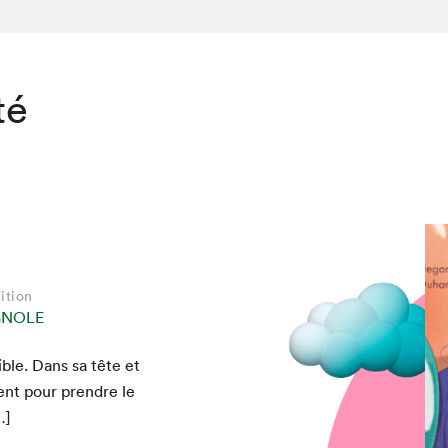
té
ition
GNOLE
­ble. Dans sa tête et
ent pour pren­dre le
…]