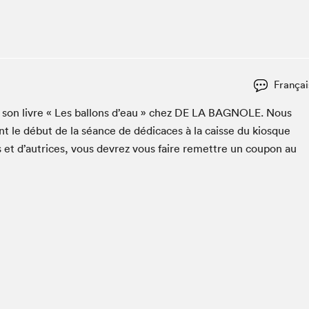
Espace ado | Lis-moi MTL
Espace des tout-petits
Espace Radio-Canada
La cabane à culture
Françai
La Maison des libraires
Le Salon dans ta classe
 son livre « Les bal­lons d’eau » chez
DE
LA
BAG­NOLE
. Nous
t le début de la séance de dédi­caces à la caisse du kiosque
Liseur Public
s et d’autrices, vous devrez vous faire remet­tre un coupon au
Matinées scolaires Hydro-Québec
Narra
Vitrine du Festival littéraire international Metropolis
bleu au SLM