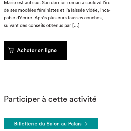
Marie est autrice. Son dernier roman a soulevé l’ire
de ses mod­èles fémin­istes et l’a lais­sée vidée, inca­
pable d’écrire. Après plusieurs fauss­es couch­es,
suiv­ant des con­seils obtenus par […]
Acheter en ligne
Participer à cette activité
Billetterie du Salon au Palais