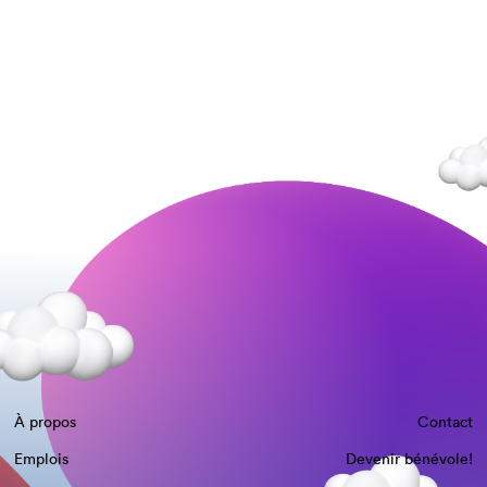
À propos
Contact
Emplois
Devenir bénévole!