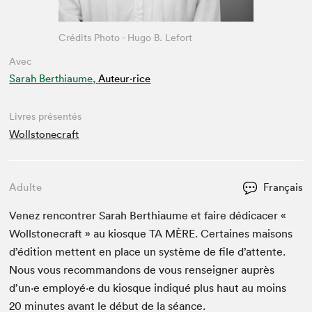
Crédits Photo - Hugo B. Lefort
Avec
Sarah Berthiaume,
Auteur·rice
Livres présentés
Wollstonecraft
Adulte
Français
Venez ren­con­tr­er Sarah Berthi­aume et faire dédi­cac­er «
Woll­stonecraft » au kiosque
TA
MÈRE
. Cer­taines maisons
d’édi­tion met­tent en place un sys­tème de file d’at­tente.
Nous vous recom­man­dons de vous ren­seign­er auprès
d’un·e employé·e du kiosque indiqué plus haut au moins
20
min­utes avant le début de la séance.