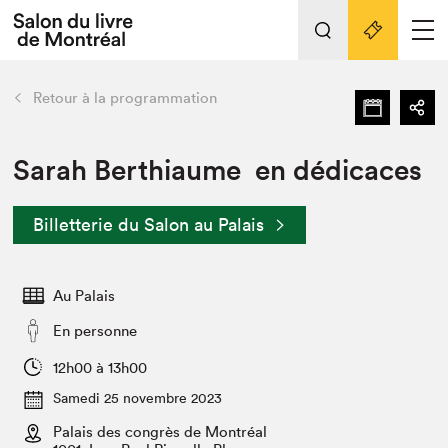
L'événement
Nos activités
retour
Retour à la programmation
Préparer sa visite au Salon
Liens pratiques
Sarah Berthiaume en dédicaces
Préparer sa visite
Billetterie du Salon au Palais
Actualités
Salon au Palais
Au Palais
SLM PRO
Salon dans la ville et en ligne
En personne
Projets partenaires
12h00 à 13h00
Espace exposant⋅e⋅s
Samedi 25 novembre 2023
Espace enseignant·e·s
Palais des congrès de Montréal