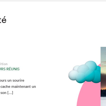
té
ition
URS RÉUNIS
jours un sourire
e cache main­tenant un
 son […]