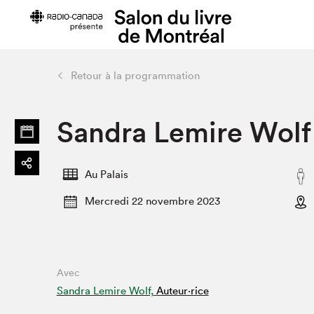
Retour à la programmation
Préparer sa visite
Salon au Pa
Sandra Lemire Wolf
Horaires et tarifs
Programma
Plan du Salon
Matinées s
Se rendre au Salon
SLM PRO
Au Palais
Accessibilité
Liste des e
Mercredi 22 novembre 2023
Restauration
Liste des au
Code de conduite
Avec
Projets partenaires
Sandra Lemire Wolf,
Auteur·rice