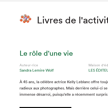
Livres de l'activi
Le rôle d'une vie
Auteur·rice
Maison d'éd
Sandra Lemire Wolf
LES ÉDITE
À
45
ans, la célèbre actrice Kel­ly Leblanc offre tou­
radieux aux pho­tographes. Mais der­rière celui-ci s
immense désar­roi, puisqu’elle a récem­ment sur­pris