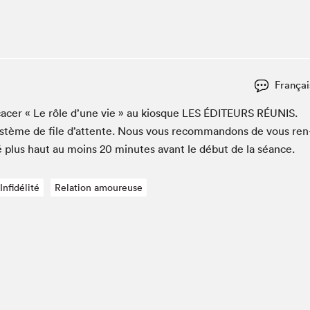
Espace ado | Lis-moi MTL
Espace des tout-petits
Espace Radio-Canada
La cabane à culture
Françai
La Maison des libraires
Le Salon dans ta classe
cac­er « Le rôle d’une vie » au kiosque
LES
ÉDI­TEURS
RÉU­NIS
.
ys­tème de file d’at­tente. Nous vous recom­man­dons de vous ren
Liseur Public
é plus haut au moins
20
min­utes avant le début de la séance.
Matinées scolaires Hydro-Québec
Narra
Infidélité
Relation amoureuse
Vitrine du Festival littéraire international Metropolis
bleu au SLM