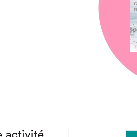
chez-vous?
 activité