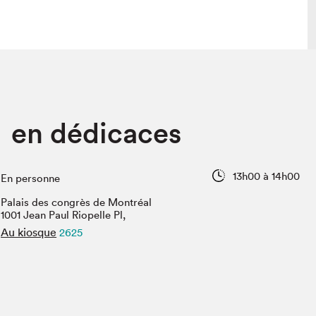
lais
Salon dans la ville et en ligne
 en dédicaces
tion
Programmation dans la ville
colaires Hydro-Québec
Programmation en ligne
Vidéos et balados
13h00 à 14h00
En personne
xposant·e·s
Palais des congrès de Montréal
teur·rice·s
1001 Jean Paul Riopelle Pl,
Au kiosque
2625