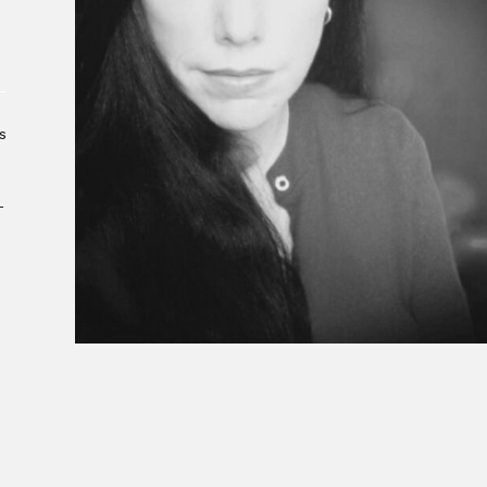
À propos du Salon
Liste des exposant·e·s
Liste des auteur·rice·s
s
­