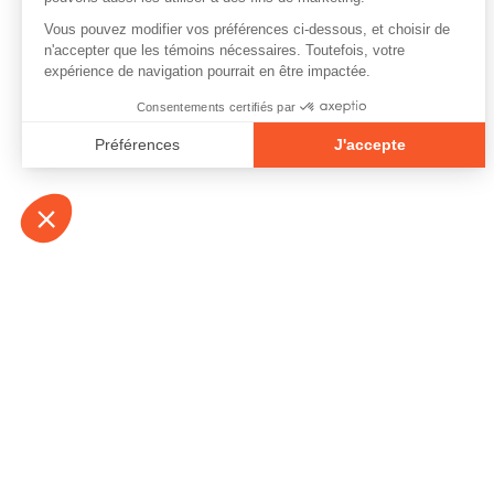
À propos
Contact
Emplois
Devenir bénévo
Espace médias
Vidéos et balad