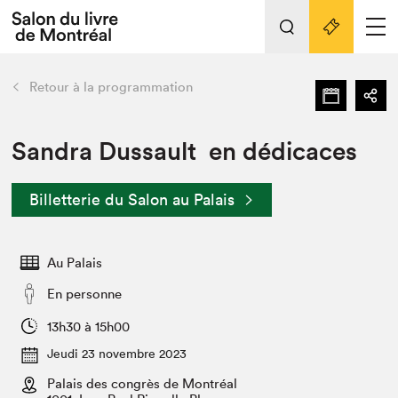
L'événement
Nos activités
retour
Retour à la programmation
Préparer sa visite au Salon
Liens pratiques
Sandra Dussault en dédicaces
Préparer sa visite
Billetterie du Salon au Palais
Actualités
Salon au Palais
Au Palais
SLM PRO
Salon dans la ville et en ligne
En personne
Projets partenaires
13h30 à 15h00
Espace exposant⋅e⋅s
Jeudi 23 novembre 2023
Espace enseignant·e·s
Palais des congrès de Montréal