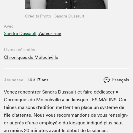
Crédits Photo - Sandra Dussault
Avec
Sandra Dussault,
Auteur·rice
Livres présentés
Chroniques de Molochville
Jeunesse
14 à 17 ans
Français
Venez ren­con­tr­er San­dra Dus­sault et faire dédi­cac­er «
Chroniques de Molochville » au kiosque
LES
MALINS
. Cer­
taines maisons d’édi­tion met­tent en place un sys­tème de
file d’at­tente. Nous vous recom­man­dons de vous ren­seign­
er auprès d’un·e employé·e du kiosque indiqué plus haut
au moins
20
min­utes avant le début de la séance.