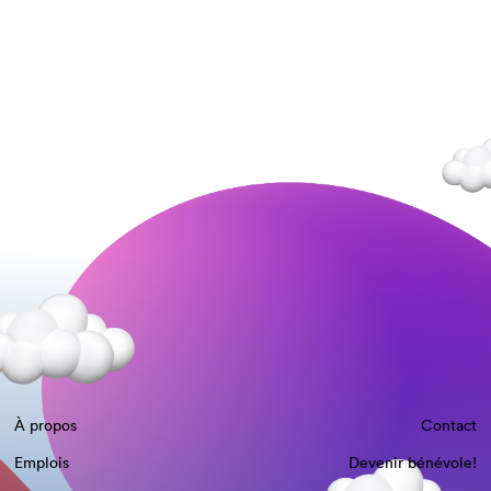
À propos
Contact
Emplois
Devenir bénévole!