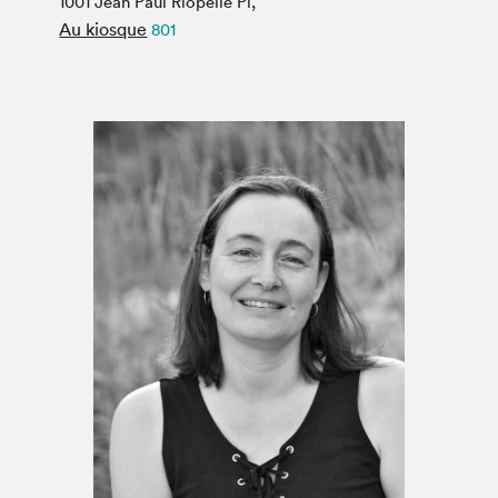
1001 Jean Paul Riopelle Pl,
Espace médias
Au kiosque
801