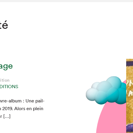
té
nage
ition
DITIONS
ivre-album : Une pail­
en
2019
. Alors en plein
ur […]