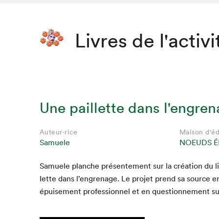
Livres de l'activi
Une paillette dans l'engre
Auteur·rice
Maison d'éd
Samuele
NOEUDS É
Samuele planche présen­te­ment sur la créa­tion du l
lette dans l’engrenage. Le pro­jet prend sa source 
épuise­ment pro­fes­sion­nel et en ques­tion­nement s