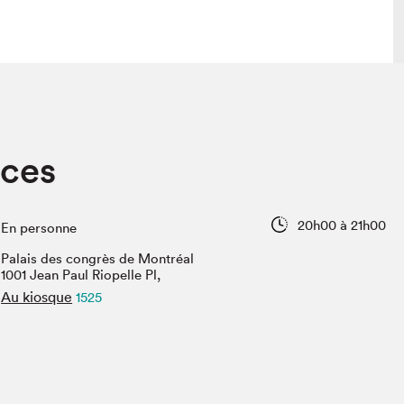
lais
Salon dans la ville et en ligne
ces
tion
Programmation dans la ville
colaires Hydro-Québec
Programmation en ligne
Vidéos et balados
20h00 à 21h00
En personne
xposant·e·s
Palais des congrès de Montréal
teur·rice·s
1001 Jean Paul Riopelle Pl,
Au kiosque
1525