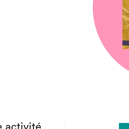
chez-vous?
 activité