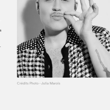
À propos du Salon
Liste des exposant·e·s
Liste des auteur·rice·s
s
­
Crédits Photo - Julia Marois