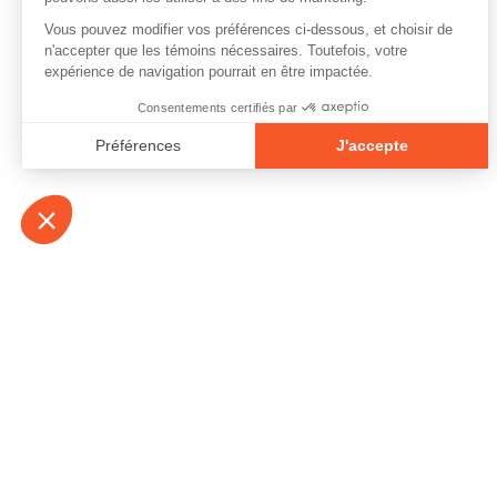
À propos
Contact
Emplois
Devenir bénévo
Espace médias
Vidéos et balad