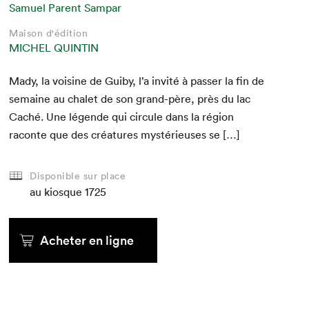
Samuel Parent Sampar
Maison d'édition
MICHEL QUINTIN
Mady, la voi­sine de Gui­by, l’a invité à pass­er la fin de
semaine au chalet de son grand-père, près du lac
Caché. Une légende qui cir­cule dans la région
racon­te que des créa­tures mys­térieuses se […]
Disponible sur place
au kiosque
1725
Acheter en ligne