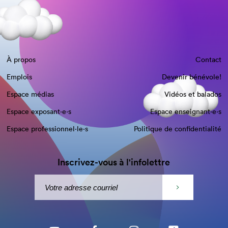
À propos
Contact
Emplois
Devenir bénévole!
Espace médias
Vidéos et balados
Espace exposant·e⋅s
Espace enseignant·e⋅s
Espace professionnel·le⋅s
Politique de confidentialité
Inscrivez-vous à l'infolettre