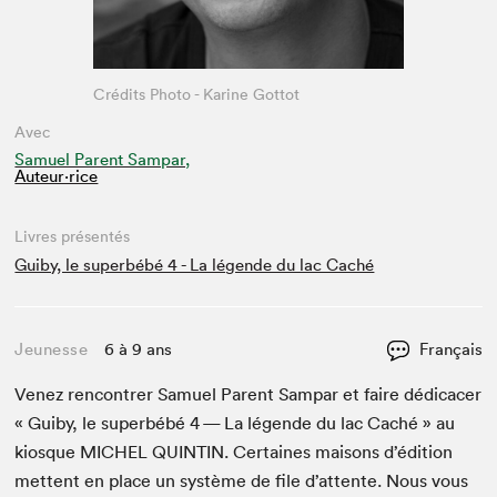
Crédits Photo - Karine Gottot
Avec
Samuel Parent Sampar,
Auteur·rice
Livres présentés
Guiby, le superbébé 4 - La légende du lac Caché
Jeunesse
6 à 9 ans
Français
Venez ren­con­tr­er Samuel Par­ent Sam­par et faire dédi­cac­er
« Gui­by, le super­bébé
4
— La légende du lac Caché » au
kiosque
MICHEL
QUINTIN
. Cer­taines maisons d’édi­tion
met­tent en place un sys­tème de file d’at­tente. Nous vous