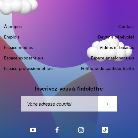
À propos
Contact
Emplois
Devenir bénévole!
Espace médias
Vidéos et balados
Espace exposant·e⋅s
Espace enseignant·e⋅s
Espace professionnel·le⋅s
Politique de confidentialité
Inscrivez-vous à l'infolettre