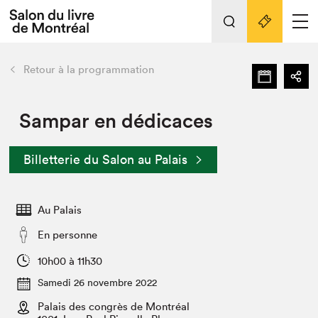
L'événement
Nos activités
retour
Retour à la programmation
Préparer sa visite au Salon
Liens pratiques
Sampar en dédicaces
Préparer sa visite
Billetterie du Salon au Palais
Actualités
Salon au Palais
Au Palais
SLM PRO
Salon dans la ville et en ligne
En personne
Projets partenaires
10h00 à 11h30
Espace exposant⋅e⋅s
Samedi 26 novembre 2022
Espace enseignant·e·s
Palais des congrès de Montréal