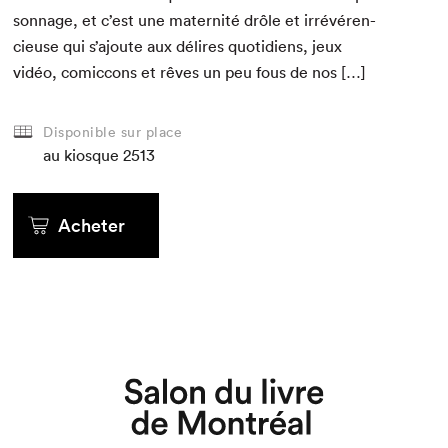
son­nage, et c’est une mater­nité drôle et irrévéren­
cieuse qui s’ajoute aux délires quo­ti­di­ens, jeux
vidéo, comic­cons et rêves un peu fous de nos […]
Disponible sur place
au kiosque
2513
Acheter
Que cherchez-vous?