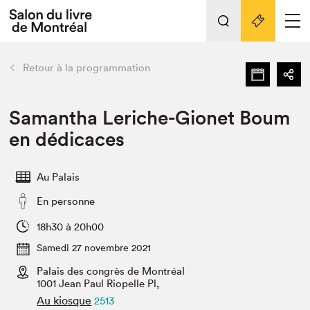
L'événement
Nos activités
retour
Retour à la programmation
Préparer sa visite au Salon
Liens pratiques
Samantha Leriche-Gionet Boum
en dédicaces
Préparer sa visite
Actualités
Au Palais
Salon au Palais
En personne
SLM PRO
Salon dans la ville et en ligne
18h30 à 20h00
Samedi 27 novembre 2021
Projets partenaires
Espace exposant⋅e⋅s
Palais des congrès de Montréal
1001 Jean Paul Riopelle Pl,
Espace enseignant·e·s
Au kiosque
2513