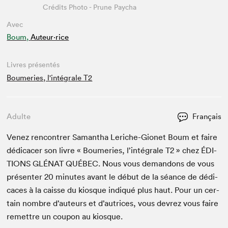
Crédits Photo - Prune Paycha
Avec
Boum,
Auteur·rice
Livres présentés
Boumeries, l'intégrale T2
Adulte
Français
Venez ren­con­tr­er Saman­tha Leriche-Gionet Boum et faire
dédi­cac­er son livre « Boumeries, l’in­té­grale
T
2
» chez
ÉDI­
TIONS
GLÉ­NAT
QUÉBEC
. Nous vous deman­dons de vous
présen­ter
20
min­utes avant le début de la séance de dédi­
caces à la caisse du kiosque indiqué plus haut. Pour un cer­
tain nom­bre d’auteurs et d’autrices, vous devrez vous faire
remet­tre un coupon au kiosque.