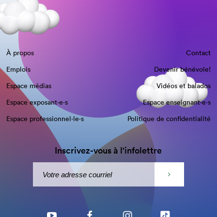
À propos
Contact
Emplois
Devenir bénévole!
Espace médias
Vidéos et balados
Espace exposant·e⋅s
Espace enseignant·e⋅s
Espace professionnel·le⋅s
Politique de confidentialité
Inscrivez-vous à l'infolettre