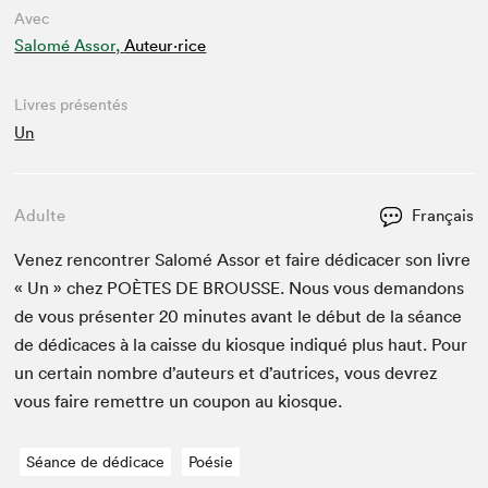
Avec
Salomé Assor,
Auteur·rice
Livres présentés
Un
Adulte
Français
Venez ren­con­tr­er Salomé Assor et faire dédi­cac­er son livre
« Un » chez
POÈTES
DE
BROUSSE
. Nous vous deman­dons
de vous présen­ter
20
min­utes avant le début de la séance
de dédi­caces à la caisse du kiosque indiqué plus haut. Pour
un cer­tain nom­bre d’auteurs et d’autrices, vous devrez
vous faire remet­tre un coupon au kiosque.
Séance de dédicace
Poésie