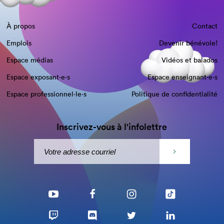
À propos
Contact
Emplois
Devenir bénévole!
Espace médias
Vidéos et balados
Espace exposant·e⋅s
Espace enseignant·e⋅s
Espace professionnel·le⋅s
Politique de confidentialité
Inscrivez-vous à l'infolettre