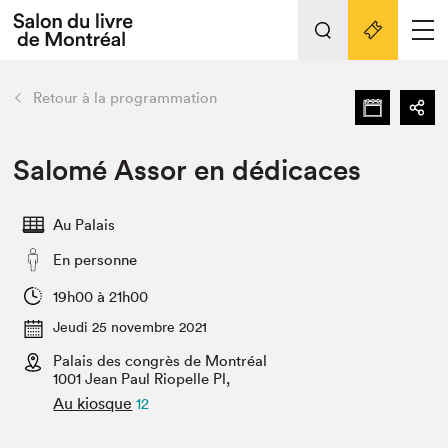
L'événement
Nos activités
retour
Retour à la programmation
Préparer sa visite au Salon
Liens pratiques
Salomé Assor en dédicaces
Préparer sa visite
Au Palais
Actualités
En personne
Salon au Palais
SLM PRO
19h00 à 21h00
Salon dans la ville et en ligne
Jeudi 25 novembre 2021
Palais des congrès de Montréal
Projets partenaires
Espace exposant⋅e⋅s
1001 Jean Paul Riopelle Pl,
Au kiosque
12
Espace enseignant·e·s