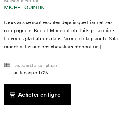
Maison d'édition
MICHEL QUINTIN
Deux ans se sont écoulés depuis que Liam et ses
com­pagnons Bud et Minh ont été faits pris­on­niers.
Devenus glad­i­a­teurs dans l’arène de la planète Sala­
man­dria, les anciens cheva­liers mènent un […]
Disponible sur place
au kiosque
1725
Acheter en ligne