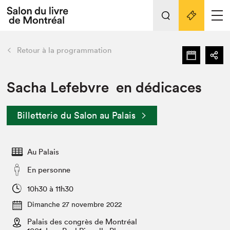
L'événement
Nos activités
retour
Retour à la programmation
Préparer sa visite au Salon
Liens pratiques
Sacha Lefebvre en dédicaces
Préparer sa visite
Billetterie du Salon au Palais
Actualités
Salon au Palais
Au Palais
SLM PRO
Salon dans la ville et en ligne
En personne
Projets partenaires
10h30 à 11h30
Espace exposant⋅e⋅s
Dimanche 27 novembre 2022
Espace enseignant·e·s
Palais des congrès de Montréal