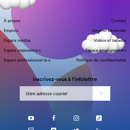
À propos
Contact
Emplois
Devenir bénévole!
Espace médias
Vidéos et balados
Espace exposant·e⋅s
Espace enseignant·e⋅s
Espace professionnel·le⋅s
Politique de confidentialité
Inscrivez-vous à l'infolettre