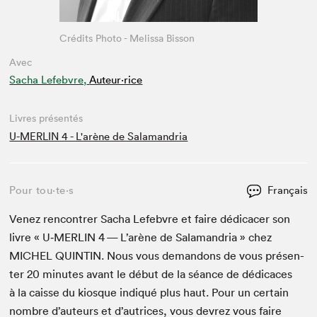
Crédits Photo - Melissa Bisson
Avec
Sacha Lefebvre,
Auteur·rice
Livres présentés
U-MERLIN 4 - L'arène de Salamandria
Pour tou⋅te⋅s
Français
Venez ren­con­tr­er Sacha Lefeb­vre et faire dédi­cac­er son
livre « U‑
MERLIN
4
— L’arène de Sala­man­dria » chez
MICHEL
QUINTIN
. Nous vous deman­dons de vous présen­
ter
20
min­utes avant le début de la séance de dédi­caces
à la caisse du kiosque indiqué plus haut. Pour un cer­tain
nom­bre d’auteurs et d’autrices, vous devrez vous faire