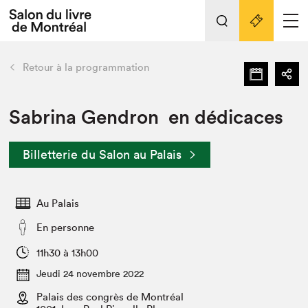
L'événement
Nos activités
retour
Retour à la programmation
Préparer sa visite au Salon
Liens pratiques
Sabrina Gendron en dédicaces
Préparer sa visite
Billetterie du Salon au Palais
Actualités
Salon au Palais
Au Palais
SLM PRO
Salon dans la ville et en ligne
En personne
Projets partenaires
11h30 à 13h00
Espace exposant⋅e⋅s
Jeudi 24 novembre 2022
Espace enseignant·e·s
Palais des congrès de Montréal