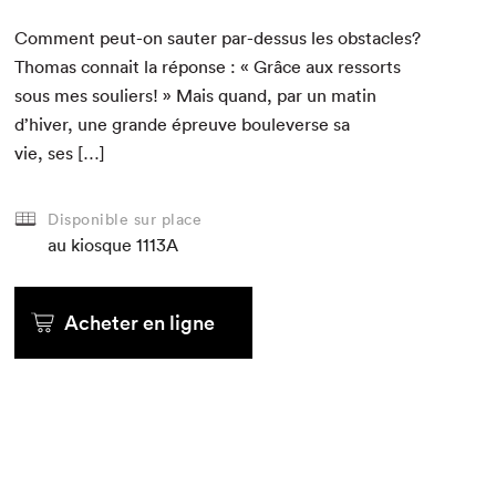
Com­ment peut-on sauter par-dessus les obsta­cles?
Thomas con­nait la réponse : « Grâce aux ressorts
sous mes souliers! » Mais quand, par un matin
d’hiver, une grande épreuve boule­verse sa
vie, ses […]
Disponible sur place
au kiosque
1113A
Acheter en ligne