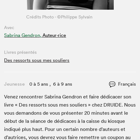
Crédits Photo - ©Philippe Sylvain
Avec
Sabrina Gendron,
Auteur·rice
Livres présentés
Des ressorts sous mes souliers
Jeunesse
0 à 5 ans , 6 à 9 ans
Français
Venez ren­con­tr­er Sab­ri­na Gen­dron et faire dédi­cac­er son
livre « Des ressorts sous mes souliers » chez
DRUIDE
. Nous
vous deman­dons de vous présen­ter
20
min­utes avant le
début de la séance de dédi­caces à la caisse du kiosque
indiqué plus haut. Pour un cer­tain nom­bre d’auteurs et
d’autrices, vous devrez vous faire remet­tre un coupon au