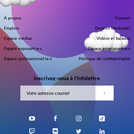
À propos
Contact
Emplois
Devenir bénévole!
Espace médias
Vidéos et balados
Espace exposant·e⋅s
Espace enseignant·e⋅s
Espace professionnel·le⋅s
Politique de confidentialité
Inscrivez-vous à l'infolettre