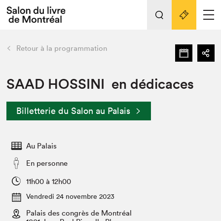
L'événement
Nos activités
retour
Retour à la programmation
Préparer sa visite au Salon
Liens pratiques
SAAD HOSSINI en dédicaces
Préparer sa visite
Billetterie du Salon au Palais
Actualités
Salon au Palais
Au Palais
SLM PRO
Salon dans la ville et en ligne
En personne
Projets partenaires
11h00 à 12h00
Espace exposant⋅e⋅s
Vendredi 24 novembre 2023
Espace enseignant·e·s
Palais des congrès de Montréal