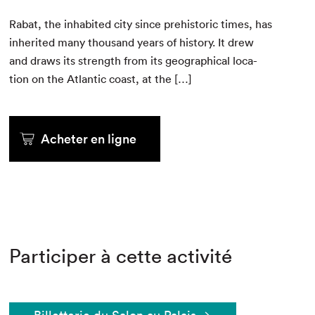
Rabat, the inhab­it­ed city since pre­his­toric times, has
inher­it­ed many thou­sand years of his­to­ry. It drew
and draws its strength from its geo­graph­i­cal loca­
tion on the Atlantic coast, at the […]
Acheter en ligne
Participer à cette activité