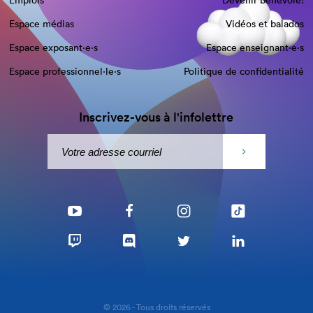
Emplois
Devenir bénévole!
Espace médias
Vidéos et balados
Espace exposant·e⋅s
Espace enseignant·e⋅s
Espace professionnel·le⋅s
Politique de confidentialité
Inscrivez-vous à l'infolettre
© 2026 - Tous droits réservés