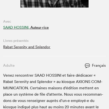
Avec
SAAD HOSSINI,
Auteur·rice
Livres présentés
Rabat Serenity and Splendor
Adulte
Français
Venez ren­con­tr­er
SAAD
HOSSI­NI
et faire dédi­cac­er «
Rabat Seren­i­ty and Splen­dor » au kiosque
AXIONS
COM­
MU­NI­CA­TION
. Cer­taines maisons d’édi­tion met­tent en
place un sys­tème de file d’at­tente. Nous vous recom­man­
dons de vous ren­seign­er auprès d’un·e employé·e du
kiosque indiqué plus haut au moins
20
min­utes avant le