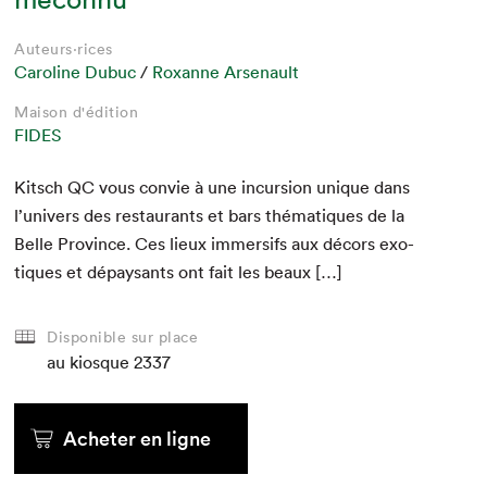
Auteurs·rices
Caroline Dubuc
/
Roxanne Arsenault
Maison d'édition
FIDES
Kitsch
QC
vous con­vie à une incur­sion unique dans
l’univers des restau­rants et bars thé­ma­tiques de la
Belle Province. Ces lieux immer­sifs aux décors exo­
tiques et dépaysants ont fait les beaux […]
Disponible sur place
au kiosque
2337
Acheter en ligne