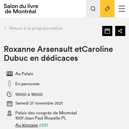
L'événement
Nos activités
retour
Retour à la programmation
Préparer sa visite au Salon
Liens pratiques
Roxanne Arsenault etCaroline
Dubuc en dédicaces
Préparer sa visite
Actualités
Au Palais
Salon au Palais
En personne
SLM PRO
Salon dans la ville et en ligne
15h00 à 16h00
Samedi 27 novembre 2021
Projets partenaires
Espace exposant⋅e⋅s
Palais des congrès de Montréal
1001 Jean Paul Riopelle Pl,
Espace enseignant·e·s
Au kiosque
2337