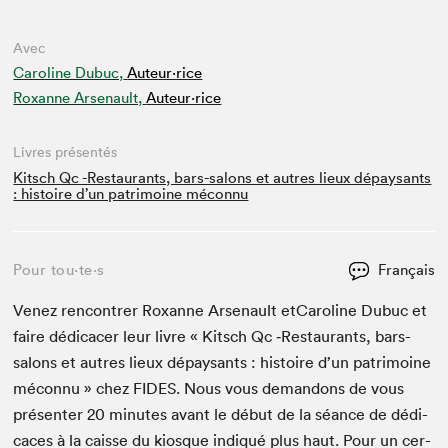
Avec
Caroline Dubuc,
Auteur·rice
Roxanne Arsenault,
Auteur·rice
Livres présentés
Kitsch Qc -Restaurants, bars-salons et autres lieux dépaysants
: histoire d’un patrimoine méconnu
Pour tou⋅te⋅s
Français
Venez ren­con­tr­er Rox­anne Arse­nault etCaro­line Dubuc et
faire dédi­cac­er leur livre « Kitsch Qc ‑Restau­rants, bars-
salons et autres lieux dépaysants : his­toire d’un pat­ri­moine
mécon­nu » chez
FIDES
. Nous vous deman­dons de vous
présen­ter
20
min­utes avant le début de la séance de dédi­
caces à la caisse du kiosque indiqué plus haut. Pour un cer­