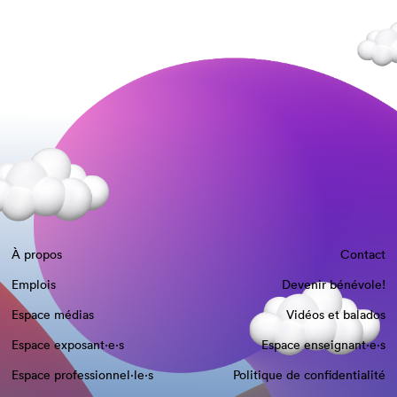
À propos
Contact
Emplois
Devenir bénévole!
Espace médias
Vidéos et balados
Espace exposant·e⋅s
Espace enseignant·e⋅s
Espace professionnel·le⋅s
Politique de confidentialité