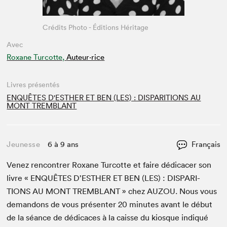
Crédits Photo - Éditions Héritage
Avec
Roxane Turcotte,
Auteur·rice
Livres présentés
ENQUÊTES D'ESTHER ET BEN (LES) : DISPARITIONS AU
MONT TREMBLANT
Jeunesse
6 à 9 ans
Français
Venez ren­con­tr­er Rox­ane Tur­cotte et faire dédi­cac­er son
livre «
ENQUÊTES
D’ES­THER
ET
BEN
(
LES
) :
DIS­PARI­
TIONS
AU
MONT
TREM­BLANT
» chez
AUZOU
. Nous vous
deman­dons de vous présen­ter
20
min­utes avant le début
de la séance de dédi­caces à la caisse du kiosque indiqué