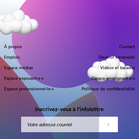
À propos
Contact
Emplois
Devenir bénévole!
Espace médias
Vidéos et balados
Espace exposant·e⋅s
Espace enseignant·e⋅s
Espace professionnel·le⋅s
Politique de confidentialité
Inscrivez-vous à l'infolettre