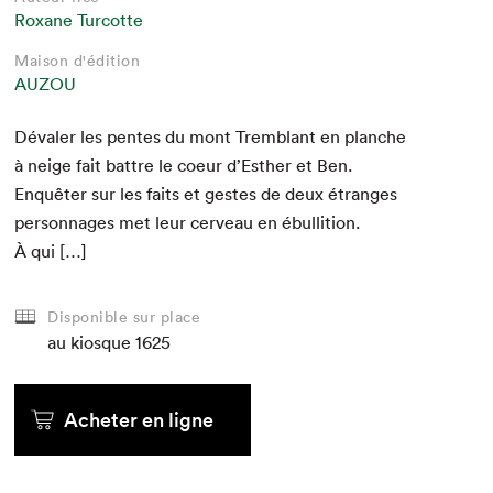
Roxane Turcotte
Maison d'édition
AUZOU
Dévaler les pentes du mont Trem­blant en planche
à neige fait bat­tre le coeur d’Esther et Ben.
Enquêter sur les faits et gestes de deux étranges
per­son­nages met leur cerveau en ébul­li­tion.
À qui […]
Disponible sur place
au kiosque
1625
Acheter en ligne