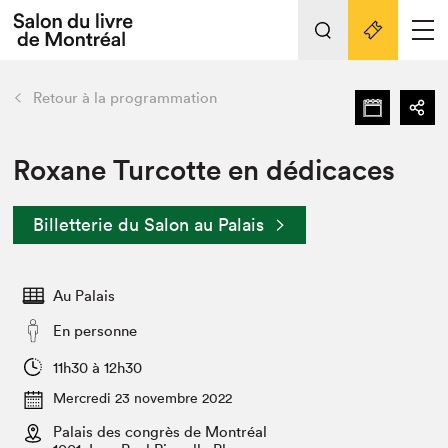
L'événement
Nos activités
retour
Retour à la programmation
Préparer sa visite au Salon
Liens pratiques
Roxane Turcotte en dédicaces
Préparer sa visite
Billetterie du Salon au Palais
Actualités
Salon au Palais
Au Palais
SLM PRO
Salon dans la ville et en ligne
En personne
Projets partenaires
11h30 à 12h30
Espace exposant⋅e⋅s
Mercredi 23 novembre 2022
Espace enseignant·e·s
Palais des congrès de Montréal