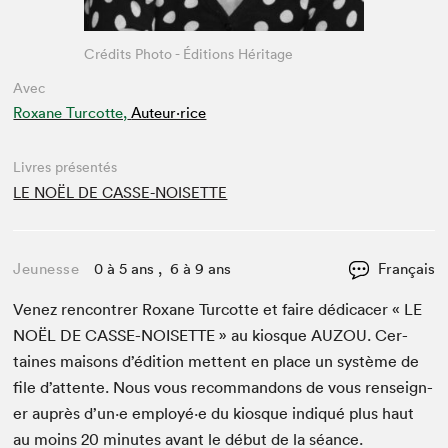
Crédits Photo - Éditions Héritage
Avec
Roxane Turcotte,
Auteur·rice
Livres présentés
LE NOËL DE CASSE-NOISETTE
Jeunesse
0 à 5 ans , 6 à 9 ans
Français
Venez ren­con­tr­er Rox­ane Tur­cotte et faire dédi­cac­er «
LE
NOËL
DE
CASSE-NOISETTE
» au kiosque
AUZOU
. Cer­
taines maisons d’édi­tion met­tent en place un sys­tème de
file d’at­tente. Nous vous recom­man­dons de vous ren­seign­
er auprès d’un·e employé·e du kiosque indiqué plus haut
au moins
20
min­utes avant le début de la séance.