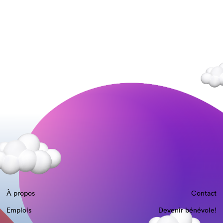
À propos
Contact
Emplois
Devenir bénévole!