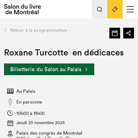
L'événement
Nos activités
retour
Retour à la programmation
Préparer sa visite au Salon
Liens pratiques
Roxane Turcotte en dédicaces
Préparer sa visite
Billetterie du Salon au Palais
Actualités
Salon au Palais
Au Palais
SLM PRO
Salon dans la ville et en ligne
En personne
Projets partenaires
10h00 à 11h00
Espace exposant⋅e⋅s
Jeudi 23 novembre 2023
Espace enseignant·e·s
Palais des congrès de Montréal