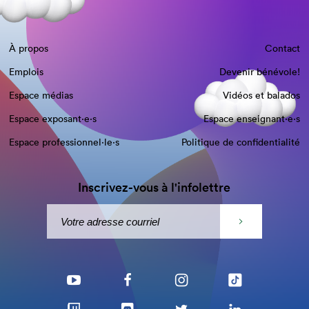
À propos
Contact
Emplois
Devenir bénévole!
Espace médias
Vidéos et balados
Espace exposant·e⋅s
Espace enseignant·e⋅s
Espace professionnel·le⋅s
Politique de confidentialité
Inscrivez-vous à l'infolettre