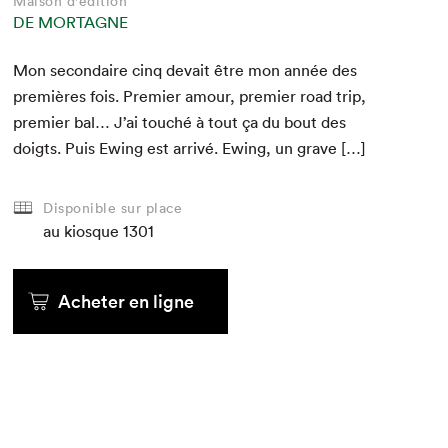
Maison d'édition
DE MORTAGNE
Mon sec­ondaire cinq devait être mon année des
pre­mières fois. Pre­mier amour, pre­mier road trip,
pre­mier bal… J’ai touché à tout ça du bout des
doigts. Puis Ewing est arrivé. Ewing, un grave […]
Disponible sur place
au kiosque
1301
Acheter en ligne