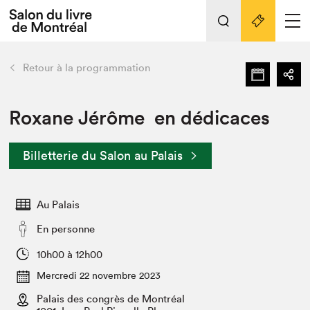
L'événement
Nos activités
retour
Retour à la programmation
Préparer sa visite au Salon
Liens pratiques
Roxane Jérôme en dédicaces
Préparer sa visite
Billetterie du Salon au Palais
Actualités
Salon au Palais
Au Palais
SLM PRO
Salon dans la ville et en ligne
En personne
Projets partenaires
10h00 à 12h00
Espace exposant⋅e⋅s
Mercredi 22 novembre 2023
Espace enseignant·e·s
Palais des congrès de Montréal