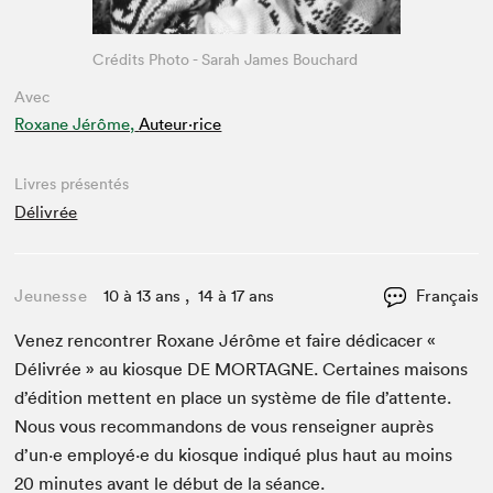
Crédits Photo - Sarah James Bouchard
Avec
Roxane Jérôme,
Auteur·rice
Livres présentés
Délivrée
Jeunesse
10 à 13 ans , 14 à 17 ans
Français
Venez ren­con­tr­er Rox­ane Jérôme et faire dédi­cac­er «
Délivrée » au kiosque
DE
MORTAGNE
. Cer­taines maisons
d’édi­tion met­tent en place un sys­tème de file d’at­tente.
Nous vous recom­man­dons de vous ren­seign­er auprès
d’un·e employé·e du kiosque indiqué plus haut au moins
20
min­utes avant le début de la séance.