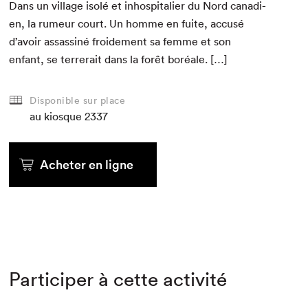
Dans un vil­lage isolé et inhos­pi­tal­ier du Nord cana­di­
en, la rumeur court. Un homme en fuite, accusé
d’avoir assas­s­iné froide­ment sa femme et son
enfant, se ter­rerait dans la forêt boréale. […]
Disponible sur place
au kiosque
2337
Acheter en ligne
Participer à cette activité