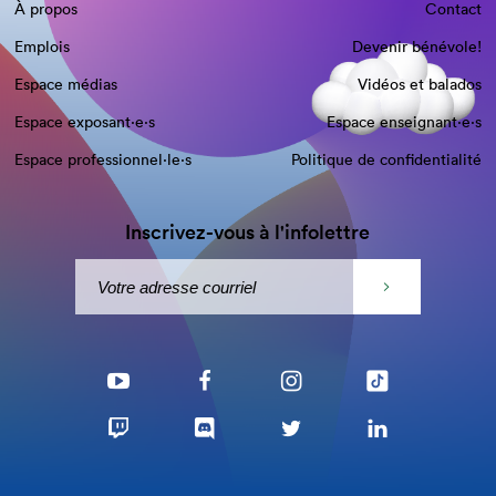
À propos
Contact
Emplois
Devenir bénévole!
Espace médias
Vidéos et balados
Espace exposant·e⋅s
Espace enseignant·e⋅s
Espace professionnel·le⋅s
Politique de confidentialité
Inscrivez-vous à l'infolettre