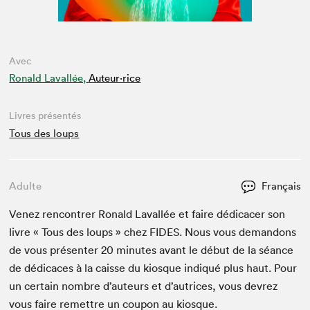
Avec
Ronald Lavallée,
Auteur·rice
Livres présentés
Tous des loups
Adulte
Français
Venez ren­con­tr­er Ronald Laval­lée et faire dédi­cac­er son
livre « Tous des loups » chez
FIDES
. Nous vous deman­dons
de vous présen­ter
20
min­utes avant le début de la séance
de dédi­caces à la caisse du kiosque indiqué plus haut. Pour
un cer­tain nom­bre d’auteurs et d’autrices, vous devrez
vous faire remet­tre un coupon au kiosque.