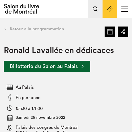
L'événement
Nos activités
retour
Retour à la programmation
Préparer sa visite au Salon
Liens pratiques
Ronald Lavallée en dédicaces
Préparer sa visite
Billetterie du Salon au Palais
Actualités
Salon au Palais
Au Palais
SLM PRO
Salon dans la ville et en ligne
En personne
Projets partenaires
15h30 à 17h00
Espace exposant⋅e⋅s
Samedi 26 novembre 2022
Espace enseignant·e·s
Palais des congrès de Montréal