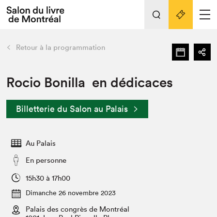
L'événement
Nos activités
retour
Retour à la programmation
Préparer sa visite au Salon
Liens pratiques
Rocio Bonilla en dédicaces
Préparer sa visite
Billetterie du Salon au Palais
Actualités
Salon au Palais
Au Palais
SLM PRO
Salon dans la ville et en ligne
En personne
Projets partenaires
15h30 à 17h00
Espace exposant⋅e⋅s
Dimanche 26 novembre 2023
Espace enseignant·e·s
Palais des congrès de Montréal