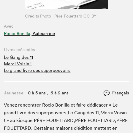
Crédits Photo - Père Fouettard CC-BY
Avec
Rocio Bonilla,
Auteur·rice
Livres présentés
Le Gang des 11
Merci Voisin !
Le grand livre des superpouvoirs
Jeunesse
0 à 5 ans , 6 à 9 ans
Français
Venez ren­con­tr­er Rocio Bonil­la et faire dédi­cac­er « Le
grand livre des superpouvoirs,Le Gang des
11
,Merci Voisin
! » au kiosque
PÈRE
FOUETTARD
,
PÈRE
FOUETTARD
,
PÈRE
FOU­ET­TARD
. Cer­taines maisons d’édi­tion met­tent en