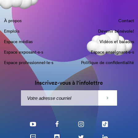
À propos
Contact
Emplois
Devenir bénévole!
Espace médias
Vidéos et balados
Espace exposant·e⋅s
Espace enseignant·e⋅s
Espace professionnel·le⋅s
Politique de confidentialité
Inscrivez-vous à l'infolettre