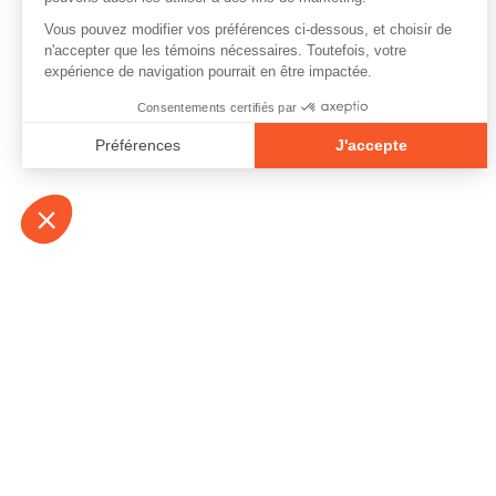
À propos
Contact
Emplois
Devenir bénévo
Espace médias
Vidéos et balad