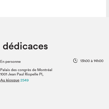
lais
Salon dans la ville et en ligne
n dédicaces
tion
Programmation dans la ville
colaires Hydro-Québec
Programmation en ligne
Vidéos et balados
13h00 à 14h00
En personne
xposant·e·s
Palais des congrès de Montréal
teur·rice·s
1001 Jean Paul Riopelle Pl,
Au kiosque
2549