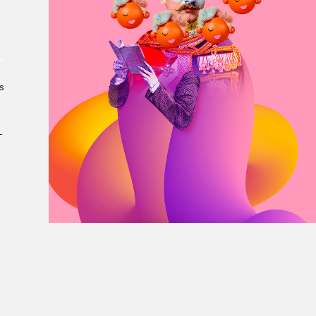
À propos du Salon
Liste des exposant·e·s
Liste des auteur·rice·s
s
­