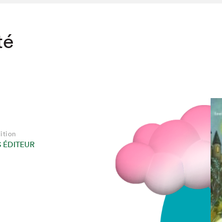
té
ition
 ÉDITEUR