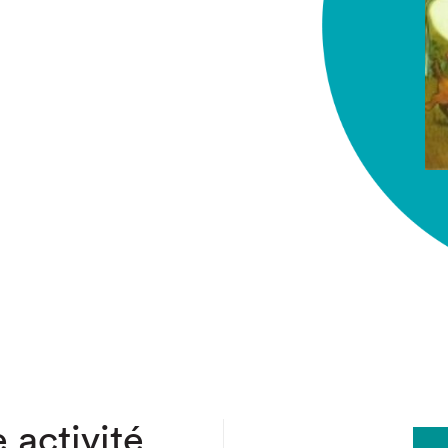
chez-vous?
 activité