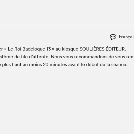
Espace ado | Lis-moi MTL
Espace des tout-petits
Espace Radio-Canada
La cabane à culture
Françai
La Maison des libraires
Le Salon dans ta classe
­er « Le Roi Bade­loque
13
» au kiosque
SOULIÈRES
ÉDI­TEUR
.
ys­tème de file d’at­tente. Nous vous recom­man­dons de vous ren
Liseur Public
é plus haut au moins
20
min­utes avant le début de la séance.
Matinées scolaires Hydro-Québec
Narra
Vitrine du Festival littéraire international Metropolis
bleu au SLM