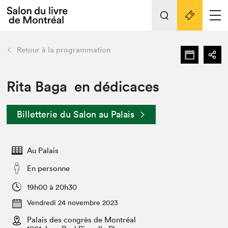
L'événement
Nos activités
retour
Retour à la programmation
Préparer sa visite au Salon
Liens pratiques
Rita Baga en dédicaces
Préparer sa visite
Billetterie du Salon au Palais
Actualités
Salon au Palais
Au Palais
SLM PRO
Salon dans la ville et en ligne
En personne
Projets partenaires
19h00 à 20h30
Espace exposant⋅e⋅s
Vendredi 24 novembre 2023
Espace enseignant·e·s
Palais des congrès de Montréal