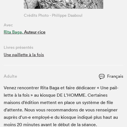
Crédits Photo - Philippe Daaboul
Avec
Rita Baga,
Auteur·rice
Livres présentés
Une paillette à la fois
Adulte
Français
Venez ren­con­tr­er Rita Baga et faire dédi­cac­er « Une pail­
lette à la fois » au kiosque
DE
L’HOMME. Cer­taines
maisons d’édi­tion met­tent en place un sys­tème de file
d’at­tente. Nous vous recom­man­dons de vous ren­seign­er
auprès d’un·e employé·e du kiosque indiqué plus haut au
moins
20
min­utes avant le début de la séance.