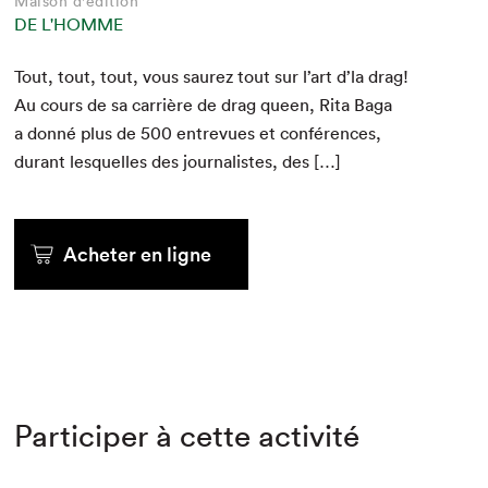
Maison d'édition
DE L'HOMME
Tout, tout, tout, vous saurez tout sur l’art d’la drag!
Au cours de sa car­rière de drag queen, Rita Baga
a don­né plus de
500
entre­vues et con­férences,
durant lesquelles des jour­nal­istes, des […]
Acheter en ligne
Participer à cette activité