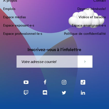
À propos
Contact
Emplois
Devenir bénévole!
Espace médias
Vidéos et balados
Espace exposant·e⋅s
Espace enseignant·e⋅s
Espace professionnel·le⋅s
Politique de confidentialité
Inscrivez-vous à l'infolettre