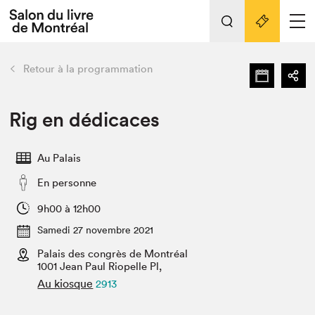
L'événement
Nos activités
retour
Retour à la programmation
Préparer sa visite au Salon
Liens pratiques
Rig en dédicaces
Préparer sa visite
Au Palais
Actualités
En personne
Salon au Palais
SLM PRO
9h00 à 12h00
Salon dans la ville et en ligne
Samedi 27 novembre 2021
Palais des congrès de Montréal
Projets partenaires
Espace exposant⋅e⋅s
1001 Jean Paul Riopelle Pl,
Au kiosque
2913
Espace enseignant·e·s