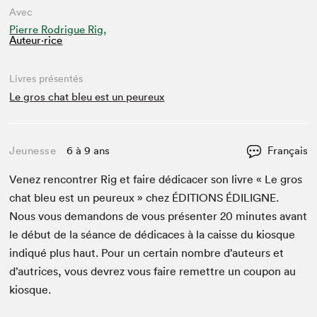
Avec
Pierre Rodrigue Rig,
Auteur·rice
Livres présentés
Le gros chat bleu est un peureux
Jeunesse
6 à 9 ans
Français
Venez ren­con­tr­er Rig et faire dédi­cac­er son livre « Le gros
chat bleu est un peureux » chez
ÉDI­TIONS
ÉDILIGNE
.
Nous vous deman­dons de vous présen­ter
20
min­utes avant
le début de la séance de dédi­caces à la caisse du kiosque
indiqué plus haut. Pour un cer­tain nom­bre d’auteurs et
d’autrices, vous devrez vous faire remet­tre un coupon au
kiosque.