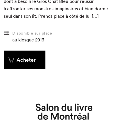
dont a besoin le Gros Chat Bleu pour réus­sir
à affron­ter ses mon­stres imag­i­naires et bien dormir
seul dans son lit. Prends place à côté de lui […]
Disponible sur place
au kiosque
2913
Acheter
Que cherchez-vous?