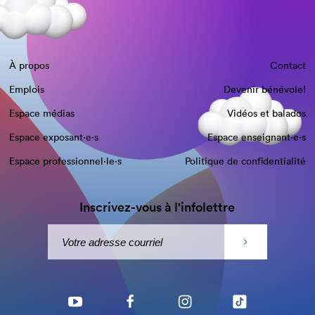
À propos
Contact
Emplois
Devenir bénévole!
Espace médias
Vidéos et balados
Espace exposant·e⋅s
Espace enseignant·e⋅s
Espace professionnel·le⋅s
Politique de confidentialité
Inscrivez-vous à l'infolettre