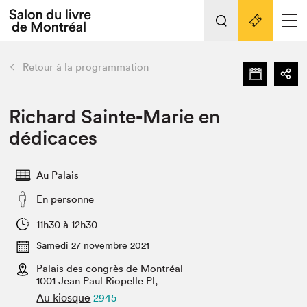
L'événement
Nos activités
retour
Retour à la programmation
Préparer sa visite au Salon
Liens pratiques
Richard Sainte-Marie en
dédicaces
Préparer sa visite
Actualités
Au Palais
Salon au Palais
En personne
SLM PRO
Salon dans la ville et en ligne
11h30 à 12h30
Samedi 27 novembre 2021
Projets partenaires
Espace exposant⋅e⋅s
Palais des congrès de Montréal
1001 Jean Paul Riopelle Pl,
Espace enseignant·e·s
Au kiosque
2945