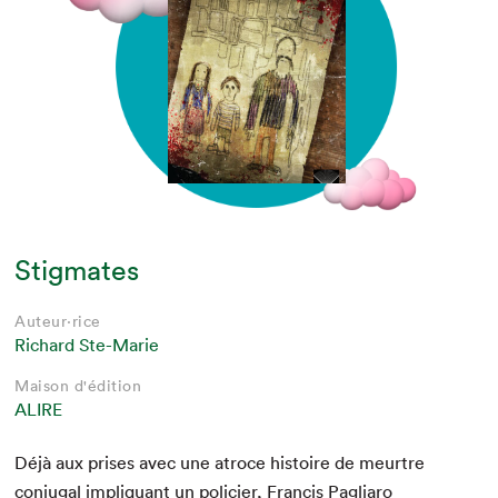
Stigmates
Auteur·rice
Richard Ste-Marie
Maison d'édition
ALIRE
Déjà aux pris­es avec une atroce his­toire de meurtre
con­ju­gal impli­quant un polici­er, Fran­cis Pagliaro