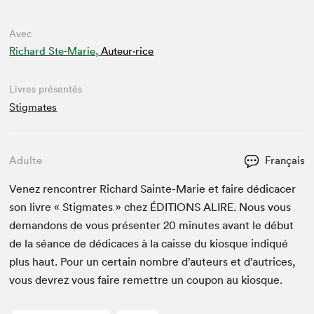
Avec
Richard Ste-Marie,
Auteur·rice
Livres présentés
Stigmates
Adulte
Français
Venez ren­con­tr­er Richard Sainte-Marie et faire dédi­cac­er
son livre « Stig­mates » chez
ÉDI­TIONS
ALIRE
. Nous vous
deman­dons de vous présen­ter
20
min­utes avant le début
de la séance de dédi­caces à la caisse du kiosque indiqué
plus haut. Pour un cer­tain nom­bre d’auteurs et d’autrices,
vous devrez vous faire remet­tre un coupon au kiosque.