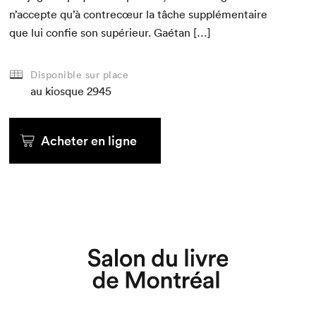
n’accepte qu’à con­trecœur la tâche sup­plé­men­taire
que lui con­fie son supérieur. Gaétan […]
Disponible sur place
au kiosque
2945
Acheter en ligne
Que cherchez-vous?