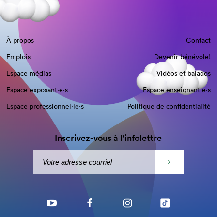
À propos
Contact
Emplois
Devenir bénévole!
Espace médias
Vidéos et balados
Espace exposant·e⋅s
Espace enseignant·e⋅s
Espace professionnel·le⋅s
Politique de confidentialité
Inscrivez-vous à l'infolettre