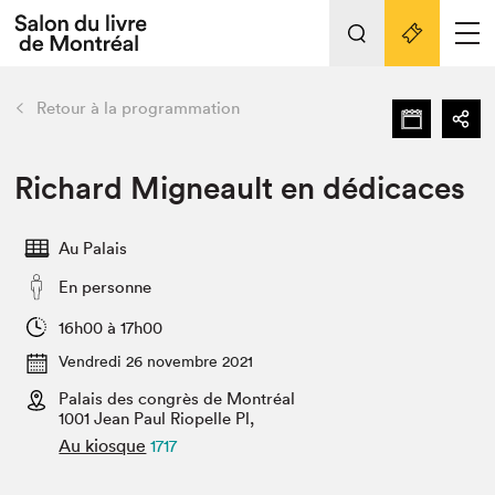
L'événement
Nos activités
retour
Retour à la programmation
Préparer sa visite au Salon
Liens pratiques
Richard Migneault en dédicaces
Préparer sa visite
Au Palais
Actualités
En personne
Salon au Palais
SLM PRO
16h00 à 17h00
Salon dans la ville et en ligne
Vendredi 26 novembre 2021
Palais des congrès de Montréal
Projets partenaires
Espace exposant⋅e⋅s
1001 Jean Paul Riopelle Pl,
Au kiosque
1717
Espace enseignant·e·s