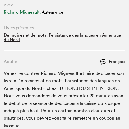
Avec
Richard Migneault,
Auteur·rice
Livres présentés
De racines et de mots. Persistance des langues en Amérique
du Nord
Adulte
Français
Venez ren­con­tr­er Richard Migneault et faire dédi­cac­er son
livre « De racines et de mots. Per­sis­tance des langues en
Amérique du Nord » chez
ÉDI­TIONS
DU
SEPTEN­TRI­ON
.
Nous vous deman­dons de vous présen­ter
20
min­utes avant
le début de la séance de dédi­caces à la caisse du kiosque
indiqué plus haut. Pour un cer­tain nom­bre d’auteurs et
d’autrices, vous devrez vous faire remet­tre un coupon au
kiosque.