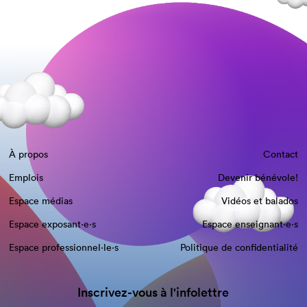
À propos
Contact
Emplois
Devenir bénévole!
Espace médias
Vidéos et balados
Espace exposant·e⋅s
Espace enseignant·e⋅s
Espace professionnel·le⋅s
Politique de confidentialité
Inscrivez-vous à l'infolettre