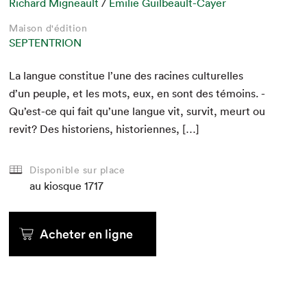
Richard Migneault
/
Émilie Guilbeault-Cayer
Maison d'édition
SEPTENTRION
La langue con­stitue l’une des racines cul­turelles
d’un peu­ple, et les mots, eux, en sont des témoins. ­
Qu’est-ce qui fait qu’une langue vit, survit, meurt ou
revit? Des his­to­riens, historiennes, […]
Disponible sur place
au kiosque
1717
Acheter en ligne