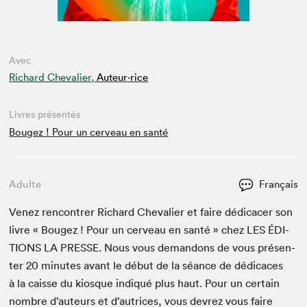
Avec
Richard Chevalier,
Auteur·rice
Livres présentés
Bougez ! Pour un cerveau en santé
Adulte
Français
Venez ren­con­tr­er Richard Cheva­lier et faire dédi­cac­er son
livre « Bougez ! Pour un cerveau en san­té » chez
LES
ÉDI­
TIONS
LA
PRESSE
. Nous vous deman­dons de vous présen­
ter
20
min­utes avant le début de la séance de dédi­caces
à la caisse du kiosque indiqué plus haut. Pour un cer­tain
nom­bre d’auteurs et d’autrices, vous devrez vous faire