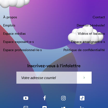
À propos
Contact
Emplois
Devenir bénévole!
Espace médias
Vidéos et balados
Espace exposant·e⋅s
Espace enseignant·e⋅s
Espace professionnel·le⋅s
Politique de confidentialité
Inscrivez-vous à l'infolettre