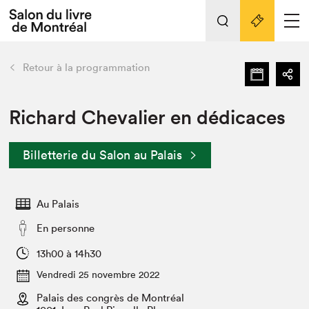
L'événement
Nos activités
retour
Retour à la programmation
Préparer sa visite au Salon
Liens pratiques
Richard Chevalier en dédicaces
Préparer sa visite
Billetterie du Salon au Palais
Actualités
Salon au Palais
Au Palais
SLM PRO
Salon dans la ville et en ligne
En personne
Projets partenaires
13h00 à 14h30
Espace exposant⋅e⋅s
Vendredi 25 novembre 2022
Espace enseignant·e·s
Palais des congrès de Montréal