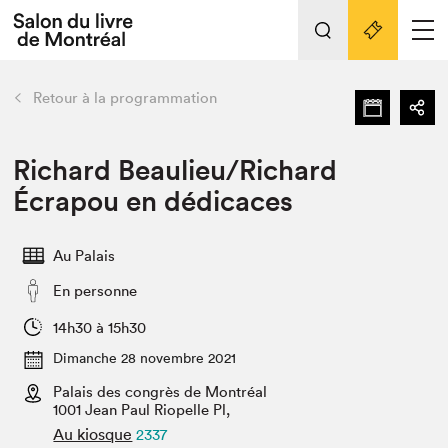
L'événement
Nos activités
retour
Retour à la programmation
Préparer sa visite au Salon
Liens pratiques
Richard Beaulieu/Richard
Écrapou en dédicaces
Préparer sa visite
Actualités
Au Palais
Salon au Palais
En personne
SLM PRO
Salon dans la ville et en ligne
14h30 à 15h30
Dimanche 28 novembre 2021
Projets partenaires
Espace exposant⋅e⋅s
Palais des congrès de Montréal
1001 Jean Paul Riopelle Pl,
Espace enseignant·e·s
Au kiosque
2337