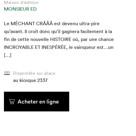
Maison d'édition
MONSIEUR ED
Le
MÉCHANT
CRÂÂÂ
est devenu ultra-pire
qu’avant. Il croit donc qu’il gag­n­era facile­ment à la
fin de cette nou­velle
HIS­TOIRE
où, par une chance
INCROY­ABLE
ET
INESPÉRÉE
, le vain­queur est…un
[…]
Disponible sur place
au kiosque
2337
Acheter en ligne