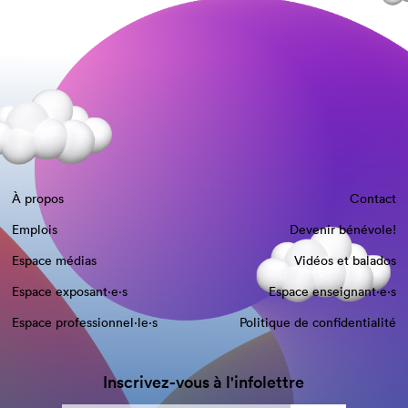
À propos
Contact
Emplois
Devenir bénévole!
Espace médias
Vidéos et balados
Espace exposant·e⋅s
Espace enseignant·e⋅s
Espace professionnel·le⋅s
Politique de confidentialité
Inscrivez-vous à l'infolettre