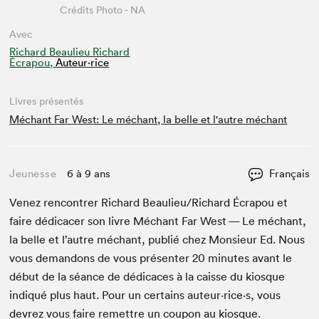
Crédits Photo - NA
Avec
Richard Beaulieu Richard
Écrapou,
Auteur·rice
Livres présentés
Méchant Far West: Le méchant, la belle et l'autre méchant
Jeunesse
6 à 9 ans
Français
Venez ren­con­tr­er Richard Beaulieu/​Richard Écrapou et
faire dédi­cac­er son livre Méchant Far West — Le méchant,
la belle et l’autre méchant, pub­lié chez Mon­sieur Ed. Nous
vous deman­dons de vous présen­ter
20
min­utes avant le
début de la séance de dédi­caces à la caisse du kiosque
indiqué plus haut. Pour un cer­tains auteur·rice·s, vous
devrez vous faire remet­tre un coupon au kiosque.