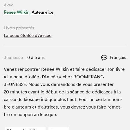
Avec
Renée Wilkin,
Auteur·rice
Livres présentés
La peau étoilée d'Anicée
Jeunesse
0 à 5 ans
Français
Venez ren­con­tr­er Renée Wilkin et faire dédi­cac­er son livre
« La peau étoilée d’An­icée » chez
BOOMERANG
JEUNESSE
. Nous vous deman­dons de vous présen­ter
20
min­utes avant le début de la séance de dédi­caces à la
caisse du kiosque indiqué plus haut. Pour un cer­tain nom­
bre d’auteurs et d’autrices, vous devrez vous faire remet­
tre un coupon au kiosque.