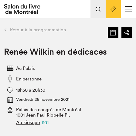
L'événement
Nos activités
retour
Retour à la programmation
Préparer sa visite au Salon
Liens pratiques
Renée Wilkin en dédicaces
Préparer sa visite
Au Palais
Actualités
En personne
Salon au Palais
SLM PRO
18h30 à 20h30
Salon dans la ville et en ligne
Vendredi 26 novembre 2021
Palais des congrès de Montréal
Projets partenaires
Espace exposant⋅e⋅s
1001 Jean Paul Riopelle Pl,
Au kiosque
1101
Espace enseignant·e·s