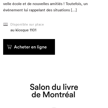
velle école et de nou­velles ami­tiés ! Toute­fois, un
événe­ment lui rap­pelant des situations […]
Disponible sur place
au kiosque
1101
Acheter en ligne
Que cherchez-vous?