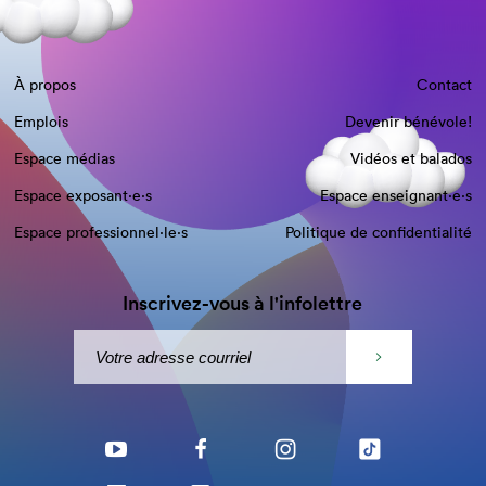
À propos
Contact
Emplois
Devenir bénévole!
Espace médias
Vidéos et balados
Espace exposant·e⋅s
Espace enseignant·e⋅s
Espace professionnel·le⋅s
Politique de confidentialité
Inscrivez-vous à l'infolettre