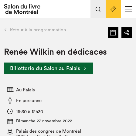
L'événement
Nos activités
retour
Retour à la programmation
Préparer sa visite au Salon
Liens pratiques
Renée Wilkin en dédicaces
Préparer sa visite
Billetterie du Salon au Palais
Actualités
Salon au Palais
Au Palais
SLM PRO
Salon dans la ville et en ligne
En personne
Projets partenaires
11h30 à 12h30
Espace exposant⋅e⋅s
Dimanche 27 novembre 2022
Espace enseignant·e·s
Palais des congrès de Montréal