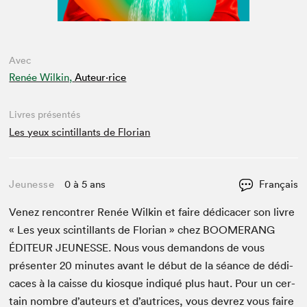
Avec
Renée Wilkin,
Auteur·rice
Livres présentés
Les yeux scintillants de Florian
Jeunesse
0 à 5 ans
Français
Venez ren­con­tr­er Renée Wilkin et faire dédi­cac­er son livre
« Les yeux scin­til­lants de Flo­ri­an » chez
BOOMERANG
ÉDI­TEUR
JEUNESSE
. Nous vous deman­dons de vous
présen­ter
20
min­utes avant le début de la séance de dédi­
caces à la caisse du kiosque indiqué plus haut. Pour un cer­
tain nom­bre d’auteurs et d’autrices, vous devrez vous faire