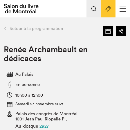
L'événement
Nos activités
retour
Retour à la programmation
Préparer sa visite au Salon
Liens pratiques
Renée Archambault en
dédicaces
Préparer sa visite
Actualités
Au Palais
Salon au Palais
En personne
SLM PRO
Salon dans la ville et en ligne
10h00 à 12h00
Samedi 27 novembre 2021
Projets partenaires
Espace exposant⋅e⋅s
Palais des congrès de Montréal
1001 Jean Paul Riopelle Pl,
Espace enseignant·e·s
Au kiosque
2927