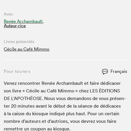
Avec
Renée Archambault,
Auteur·rice
Livres présentés
Cécile au Café Mimmo
Pour tou⋅te⋅s
Français
Venez ren­con­tr­er Renée Archam­bault et faire dédi­cac­er
son livre « Cécile au Café Mim­mo » chez
LES
ÉDI­TIONS
DE
L’APOTHÉOSE. Nous vous deman­dons de vous présen­
ter
20
min­utes avant le début de la séance de dédi­caces
à la caisse du kiosque indiqué plus haut. Pour un cer­tain
nom­bre d’auteurs et d’autrices, vous devrez vous faire
remet­tre un coupon au kiosque.