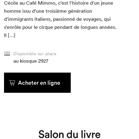
Cécile au Café Mim­mo, c’est l’histoire d’un jeune
homme issu d’une troisième généra­tion
d’immigrants ital­iens, pas­sion­né de voy­ages, qui
s’enrôle pour le cirque pen­dant de longues années.
Il […]
Disponible sur place
au kiosque
2927
Acheter en ligne