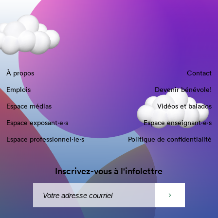
À propos
Contact
Emplois
Devenir bénévole!
Espace médias
Vidéos et balados
Espace exposant·e⋅s
Espace enseignant·e⋅s
Espace professionnel·le⋅s
Politique de confidentialité
Inscrivez-vous à l'infolettre