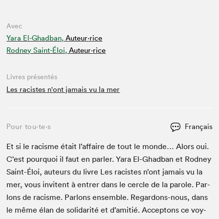
Avec
Yara El-Ghadban,
Auteur·rice
Rodney Saint-Éloi,
Auteur·rice
Livres présentés
Les racistes n'ont jamais vu la mer
Pour tou⋅te⋅s
Français
Et si le racisme était l’affaire de tout le monde… Alors oui.
C’est pourquoi il faut en par­ler. Yara El-Ghad­ban et Rod­ney
Saint-Éloi, auteurs du livre Les racistes n’ont jamais vu la
mer, vous invi­tent à entr­er dans le cer­cle de la parole. Par­
lons de racisme. Par­lons ensem­ble. Regar­dons-nous, dans
le même élan de sol­i­dar­ité et d’amitié. Accep­tons ce voy­