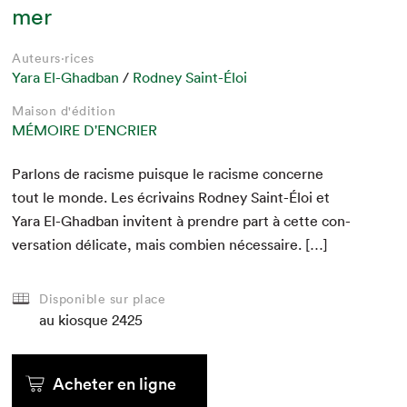
mer
Auteurs·rices
Yara El-Ghadban
/
Rodney Saint-Éloi
Maison d'édition
MÉMOIRE D'ENCRIER
Par­lons de racisme puisque le racisme con­cerne
tout le monde. Les écrivains Rod­ney Saint-Éloi et
Yara El-Ghad­ban invi­tent à pren­dre part à cette con­
ver­sa­tion déli­cate, mais com­bi­en nécessaire. […]
Disponible sur place
au kiosque
2425
Acheter en ligne