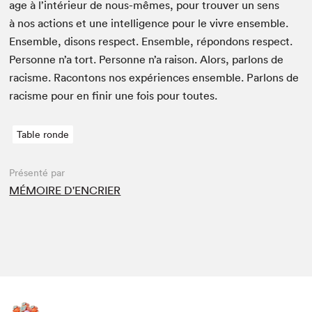
age à l’intérieur de nous-mêmes, pour trou­ver un sens
à nos actions et une intel­li­gence pour le vivre ensem­ble.
Ensem­ble, dis­ons respect. Ensem­ble, répon­dons respect.
Per­son­ne n’a tort. Per­son­ne n’a rai­son. Alors, par­lons de
racisme. Racon­tons nos expéri­ences ensem­ble. Par­lons de
racisme pour en finir une fois pour toutes.
Table ronde
Présenté par
MÉMOIRE D'ENCRIER