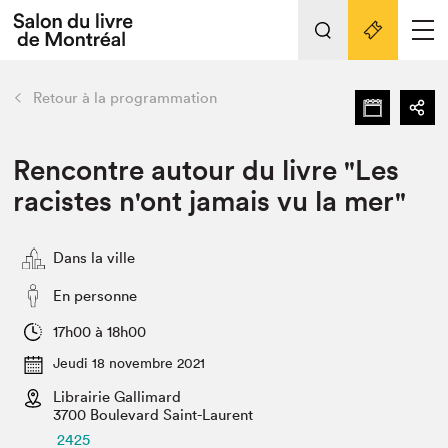
L'événement
Nos activités
retour
Retour à la programmation
Préparer sa visite au Salon
Liens pratiques
Rencontre autour du livre "Les
racistes n'ont jamais vu la mer"
Préparer sa visite
Actualités
Dans la ville
Salon au Palais
SLM PRO
En personne
Salon dans la ville et en ligne
17h00 à 18h00
Projets partenaires
Jeudi 18 novembre 2021
Espace exposant⋅e⋅s
Librairie Gallimard
Espace enseignant·e·s
3700 Boulevard Saint-Laurent
2425