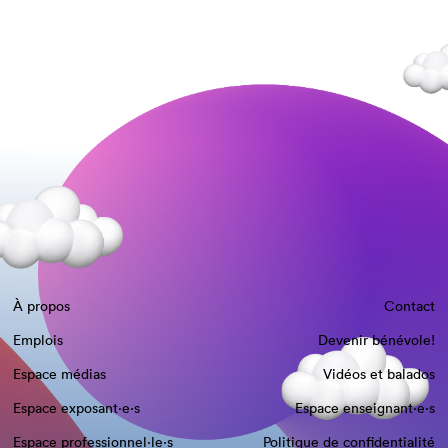
À propos
Contact
Emplois
Devenir bénévole!
Espace médias
Vidéos et balados
Espace exposant·e⋅s
Espace enseignant·e⋅s
Espace professionnel·le⋅s
Politique de confidentialité