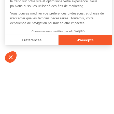
À propos
Contact
Emplois
Devenir bénévo
Espace médias
Vidéos et balad