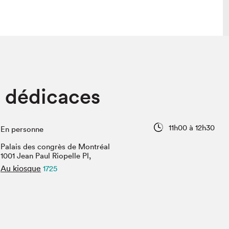
lais
Salon dans la ville et en ligne
 dédicaces
tion
Programmation dans la ville
colaires Hydro-Québec
Programmation en ligne
Vidéos et balados
11h00 à 12h30
En personne
xposant·e·s
Palais des congrès de Montréal
teur·rice·s
1001 Jean Paul Riopelle Pl,
Au kiosque
1725