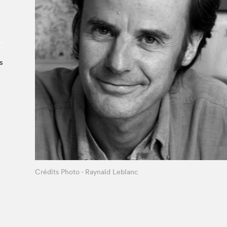
À propos du Salon
Liste des exposant·e·s
Liste des auteur·rice·s
s
Crédits Photo - Raynald Leblanc