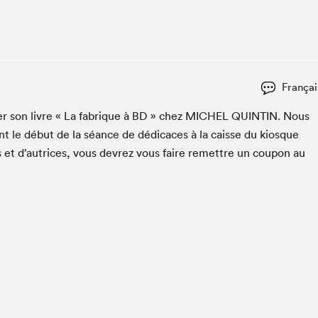
Espace ado | Lis-moi MTL
Espace des tout-petits
Espace Radio-Canada
La cabane à culture
Françai
La Maison des libraires
Le Salon dans ta classe
er son livre « La fab­rique à
BD
» chez
MICHEL
QUINTIN
. Nous
t le début de la séance de dédi­caces à la caisse du kiosque
Liseur Public
s et d’autrices, vous devrez vous faire remet­tre un coupon au
Matinées scolaires Hydro-Québec
Narra
Vitrine du Festival littéraire international Metropolis
bleu au SLM