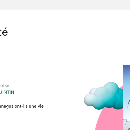
té
ition
UINTIN
n­nages ont-ils une vie