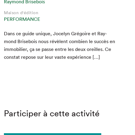
Raymond Brisebois
Maison d'édition
PERFORMANCE
Dans ce guide unique, Joce­lyn Gré­goire et Ray­
mond Brise­bois nous révè­lent com­bi­en le suc­cès en
immo­bili­er, ça se passe entre les deux oreilles. Ce
con­stat repose sur leur vaste expérience […]
Participer à cette activité