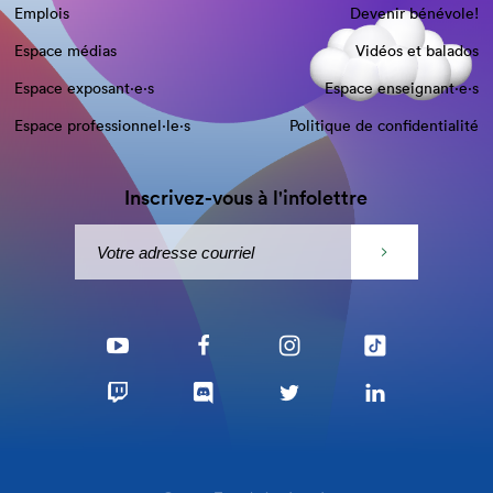
Emplois
Devenir bénévole!
Espace médias
Vidéos et balados
Espace exposant·e⋅s
Espace enseignant·e⋅s
Espace professionnel·le⋅s
Politique de confidentialité
Inscrivez-vous à l'infolettre