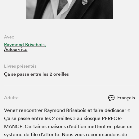
Avec
Raymond Brisebois,
Auteur·rice
Livres présentés
Ça se passe entre les 2 oreilles
Adulte
Français
Venez ren­con­tr­er Ray­mond Brise­bois et faire dédi­cac­er «
Ça se passe entre les
2
oreilles » au kiosque
PER­FOR­
MANCE
. Cer­taines maisons d’édi­tion met­tent en place un
sys­tème de file d’at­tente. Nous vous recom­man­dons de