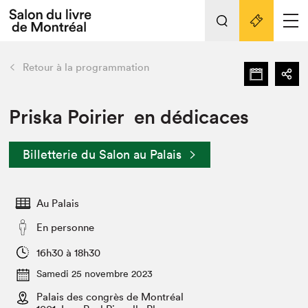
L'événement
Nos activités
retour
Retour à la programmation
Préparer sa visite au Salon
Liens pratiques
Priska Poirier en dédicaces
Préparer sa visite
Billetterie du Salon au Palais
Actualités
Salon au Palais
Au Palais
SLM PRO
Salon dans la ville et en ligne
En personne
Projets partenaires
16h30 à 18h30
Espace exposant⋅e⋅s
Samedi 25 novembre 2023
Espace enseignant·e·s
Palais des congrès de Montréal