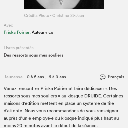
Crédits Photo - Christine St-Jean
Avec
Priska Poirier,
Auteur·rice
Livres présentés
Des ressorts sous mes souliers
Jeunesse
0 à 5 ans , 6 à 9 ans
Français
Venez ren­con­tr­er Priska Poiri­er et faire dédi­cac­er « Des
ressorts sous mes souliers » au kiosque
DRUIDE
. Cer­taines
maisons d’édi­tion met­tent en place un sys­tème de file
d’at­tente. Nous vous recom­man­dons de vous ren­seign­er
auprès d’un·e employé·e du kiosque indiqué plus haut au
moins
20
min­utes avant le début de la séance.