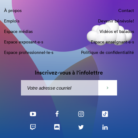
À propos
Contact
Emplois
Devenir bénévole!
Espace médias
Vidéos et balados
Espace exposant·e⋅s
Espace enseignant·e⋅s
Espace professionnel·le⋅s
Politique de confidentialité
Inscrivez-vous à l'infolettre