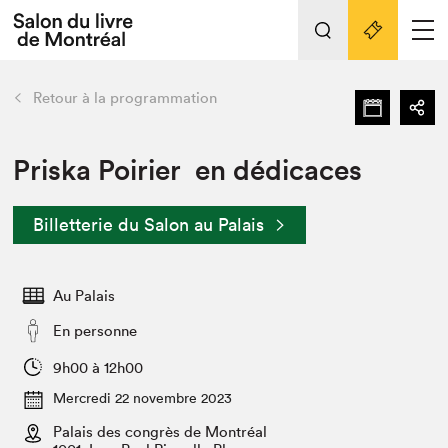
L'événement
Nos activités
retour
Retour à la programmation
Préparer sa visite au Salon
Liens pratiques
Priska Poirier en dédicaces
Préparer sa visite
Billetterie du Salon au Palais
Actualités
Salon au Palais
Au Palais
SLM PRO
Salon dans la ville et en ligne
En personne
Projets partenaires
9h00 à 12h00
Espace exposant⋅e⋅s
Mercredi 22 novembre 2023
Espace enseignant·e·s
Palais des congrès de Montréal