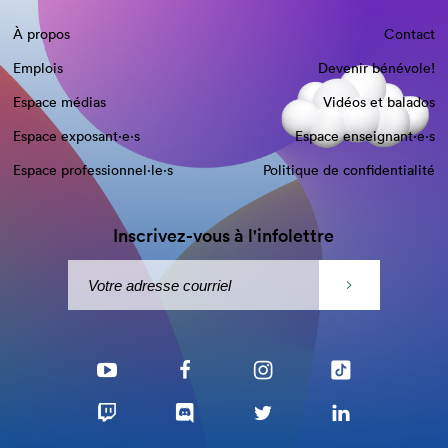
À propos
Contact
Emplois
Devenir bénévole!
Espace médias
Vidéos et balados
Espace exposant·e⋅s
Espace enseignant·e⋅s
Espace professionnel·le⋅s
Politique de confidentialité
Inscrivez-vous à l'infolettre