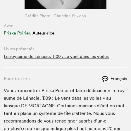
Crédits Photo - Christine St-Jean
Avec
Priska Poirier,
Auteur·rice
Livres présentés
Le royaume de Lénacie, T.09 : Le vent dans les voiles
Pour tou⋅te⋅s
Français
Venez ren­con­tr­er Priska Poiri­er et faire dédi­cac­er « Le roy­
aume de Léna­cie, T.
09
: Le vent dans les voiles » au
kiosque
DE
MORTAGNE
. Cer­taines maisons d’édi­tion met­
tent en place un sys­tème de file d’at­tente. Nous vous
recom­man­dons de vous ren­seign­er auprès d’un·e
employé·e du kiosque indiqué plus haut au moins
20
min­