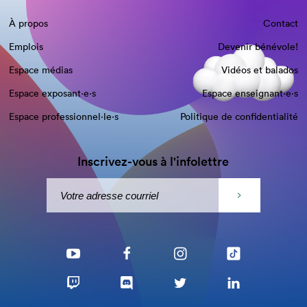
À propos
Contact
Emplois
Devenir bénévole!
Espace médias
Vidéos et balados
Espace exposant·e⋅s
Espace enseignant·e⋅s
Espace professionnel·le⋅s
Politique de confidentialité
Inscrivez-vous à l'infolettre