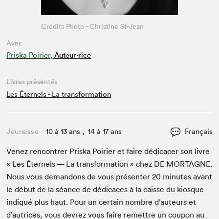
Crédits Photo - Christine St-Jean
Avec
Priska Poirier,
Auteur·rice
Livres présentés
Les Éternels - La transformation
Jeunesse
10 à 13 ans , 14 à 17 ans
Français
Venez ren­con­tr­er Priska Poiri­er et faire dédi­cac­er son livre
« Les Éter­nels — La trans­for­ma­tion » chez
DE
MORTAGNE
.
Nous vous deman­dons de vous présen­ter
20
min­utes avant
le début de la séance de dédi­caces à la caisse du kiosque
indiqué plus haut. Pour un cer­tain nom­bre d’auteurs et
d’autrices, vous devrez vous faire remet­tre un coupon au