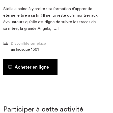
Stel­la a peine à y croire : sa for­ma­tion d’apprentie
éter­nelle tire à sa fin! Il ne lui reste qu’à mon­tr­er aux
éval­u­a­teurs qu’elle est digne de suiv­re les traces de
sa mère, la grande Angéla, […]
Disponible sur place
au kiosque
1301
Acheter en ligne
Participer à cette activité