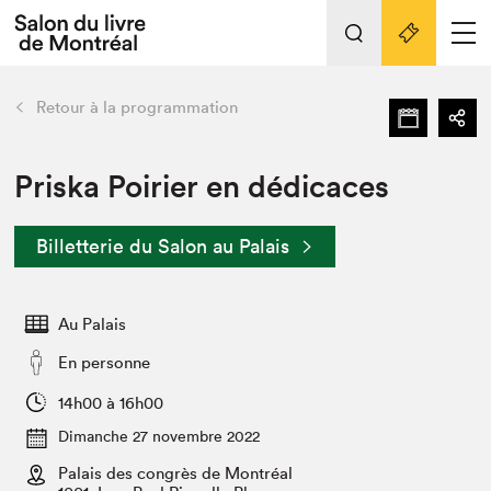
L'événement
Nos activités
retour
Retour à la programmation
Préparer sa visite au Salon
Liens pratiques
Priska Poirier en dédicaces
Préparer sa visite
Billetterie du Salon au Palais
Actualités
Salon au Palais
Au Palais
SLM PRO
Salon dans la ville et en ligne
En personne
Projets partenaires
14h00 à 16h00
Espace exposant⋅e⋅s
Dimanche 27 novembre 2022
Espace enseignant·e·s
Palais des congrès de Montréal