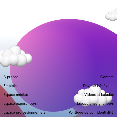
À propos
Contact
Emplois
Devenir bénévole!
Espace médias
Vidéos et balados
Espace exposant·e⋅s
Espace enseignant·e⋅s
Espace professionnel·le⋅s
Politique de confidentialité