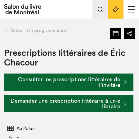
L'événement
Nos activités
retour
Retour à la programmation
Préparer sa visite au Salon
Liens pratiques
Prescriptions littéraires de Éric
Chacour
Préparer sa visite
Actualités
Consulter les prescriptions littéraires de
Salon au Palais
l’invité⋅e
SLM PRO
Salon dans la ville et en ligne
Demander une prescription littéraire à un⋅e
libraire
Projets partenaires
Espace exposant⋅e⋅s
Espace enseignant·e·s
Au Palais