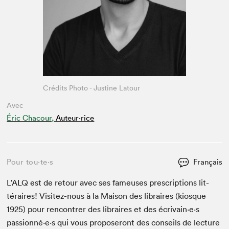
Crédits Photo - Justine Latour
Avec
Éric Chacour,
Auteur·rice
Pour tou⋅te⋅s
Français
L’
ALQ
est de retour avec ses fameuses pre­scrip­tions lit­
téraires! Vis­itez-nous à la Mai­son des libraires (kiosque
1925
) pour ren­con­tr­er des libraires et des écrivain·e·s
passionné·e·s qui vous pro­poseront des con­seils de lec­ture