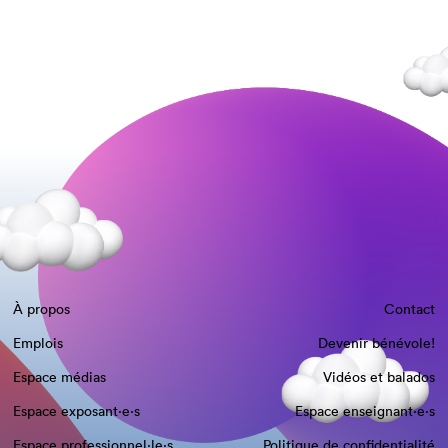
À propos
Contact
Emplois
Devenir bénévole!
Espace médias
Vidéos et balados
Espace exposant·e⋅s
Espace enseignant·e⋅s
Espace professionnel·le⋅s
Politique de confidentialité