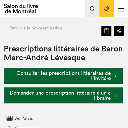
L'événement
Nos activités
retour
Retour à la programmation
Préparer sa visite au Salon
Liens pratiques
Prescriptions littéraires de Baron
Marc-André Lévesque
Préparer sa visite
Actualités
Consulter les prescriptions littéraires de
Salon au Palais
l’invité⋅e
SLM PRO
Salon dans la ville et en ligne
Demander une prescription littéraire à un⋅e
libraire
Projets partenaires
Espace exposant⋅e⋅s
Espace enseignant·e·s
Au Palais