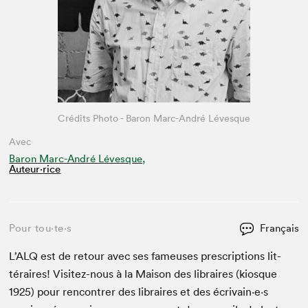
Crédits Photo - Baron Marc-André Lévesque
Avec
Baron Marc-André Lévesque,
Auteur·rice
Pour tou⋅te⋅s
Français
L’
ALQ
est de retour avec ses fameuses pre­scrip­tions lit­
téraires! Vis­itez-nous à la Mai­son des libraires (kiosque
1925
) pour ren­con­tr­er des libraires et des écrivain·e·s